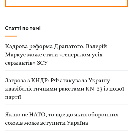
Статті по темі
Кадрова реформа Драпатого: Валерій
Маркус може стати «генералом усіх
сержантів» ЗСУ
Загроза з КНДР: РФ атакувала Україну
квазібалістичними ракетами KN-23 із нової
партії
Якщо не НАТО, то що: до яких оборонних
союзів може вступити Україна