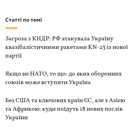
Статті по темі
Загроза з КНДР: РФ атакувала Україну
квазібалістичними ракетами KN-23 із нової
партії
Якщо не НАТО, то що: до яких оборонних
союзів може вступити Україна
Без США та ключових країн ЄС, але з Азією
та Африкою: куди поїдуть 18 нових послів
України