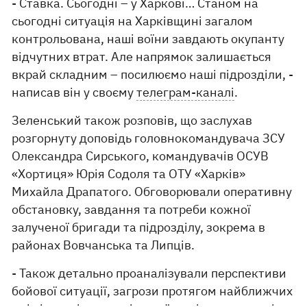
- Ставка. Сьогодні – у Харкові… Станом на
сьогодні ситуація на Харківщині загалом
контрольована, наші воїни завдають окупанту
відчутних втрат. Але напрямок залишається
вкрай складним – посилюємо наші підрозділи, -
написав він у своєму
телеграм-каналі
.
Зеленський також розповів, що заслухав
розгорнуту доповідь головнокомандувача ЗСУ
Олександра Сирського, командувачів ОСУВ
«Хортиця» Юрія Содоля та ОТУ «Харків»
Михайла Драпатого. Обговорювали оперативну
обстановку, завдання та потреби кожної
залученої бригади та підрозділу, зокрема в
районах Вовчанська та Липців.
- Також детально проаналізували перспективи
бойової ситуації, загрози протягом найближчих