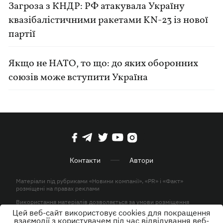
Загроза з КНДР: РФ атакувала Україну
квазібалістичними ракетами KN-23 із нової
партії
Якщо не НАТО, то що: до яких оборонних
союзів може вступити Україна
Контакти
Автори
Матеріали під рубриками «Новини компанії», «PR» і «Факт»
розміщені на правах реклами
Використання матеріалів дозволяється за умови розміщення
активного гіперпосилання на KP.UA в першому абзаці.
Цей веб-сайт використовує cookies для покращення
взаємодії з користувачем під час відвідування веб-
© ТОВ «ЮЛАВ МЕДІА» 2026. Всі права захищені.