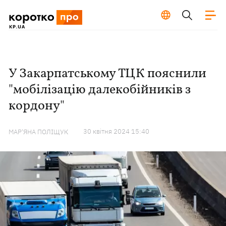
У Закарпатському ТЦК пояснили
"мобілізацію далекобійників з
кордону"
30 квiтня 2024 15:40
МАР'ЯНА ПОЛІЩУК