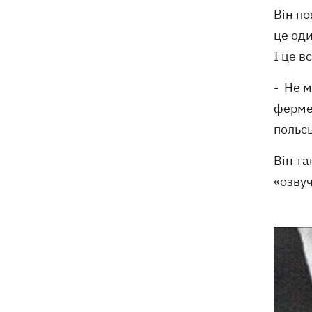
Він по
це оди
І це в
- Не м
фермер
польсь
Він т
«озвуч