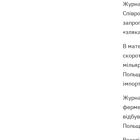
Журнал
Співро
запро
«зляка
В мате
скорот
мільяр
Польщу
імпорт
Журна
фермер
відбув
Польщі
Розслі