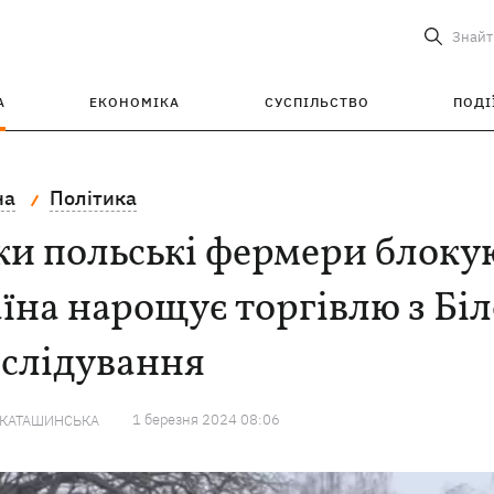
Знайт
А
ЕКОНОМІКА
СУСПІЛЬСТВО
ПОДІ
на
Політика
и польські фермери блокую
їна нарощує торгівлю з Біл
зслідування
1 березня 2024 08:06
 КАТАШИНСЬКА