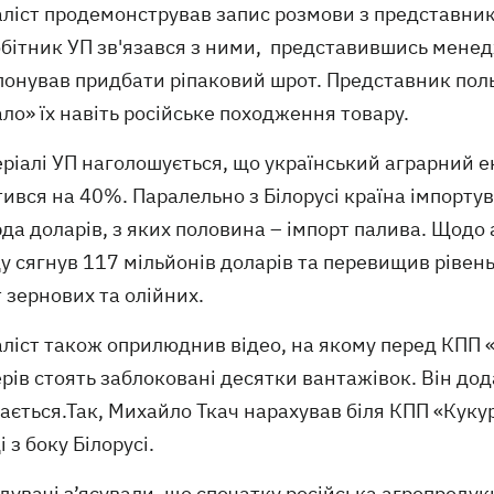
іст продемонстрував запис розмови з представника
бітник УП зв'язався з ними, представившись менедж
понував придбати ріпаковий шрот. Представник поль
ло» їх навіть російське походження товару.
ріалі УП наголошується, що український аграрний 
ився на 40%. Паралельно з Білорусі країна імпортувал
да доларів, з яких половина – імпорт палива. Щодо агр
 сягнув 117 мільйонів доларів та перевищив рівень 
 зернових та олійних.
ліст також оприлюднив відео, на якому перед КПП 
ів стоять заблоковані десятки вантажівок. Він дода
ається.Так, Михайло Ткач нарахував біля КПП «Куку
 з боку Білорусі.
дувачі з’ясували, що спочатку російська агропродукц