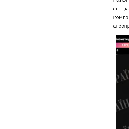
спеціа
компа
агропр