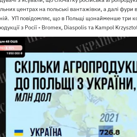
льних центрах на польські вантажівки, а далі фури
ній. УП повідомляє, що в Польщі щонайменше три к
одукції з Росії - Bromex, Diaspolis та Kampol Krzysztof