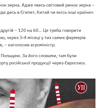
нок зерна. Адже «весь світовий ринок зерна –
іде десь в Єгипет, Китай чи якісь інші країни».
 другій – 120 на 60... Це треба говорити
ю, через 3-4 місяці у тих самих фермерів
, – наголосив агроміністр.
 Польщею. За його словами, там були
орту російської продукції через Євросоюз.