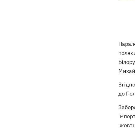
Криму
Навроцький у річницю свого
18:20
президентства пообіцяв підтримувати
Україну у боротьбі з РФ
Парал
17:54
Прем'єри тижня: битва поп-дів —
поляки
Бадоєв зняв кліп для Dorofeeva, а
Дуцик - для Тіни Кароль
Білору
Михай
РФ знищила на Київщині найбільший в
17:47
Україні склад засобів індивідуального
Згідно
захисту Delta Plus
до Пол
Аномальна спека встановила
17:43
температурні рекорди одразу в 13
Заборо
українських містах
імпорт
жовтня
РФ масовано атакувала "Укрнафту" -
17:20
пошкоджено сім об'єктів видобутку