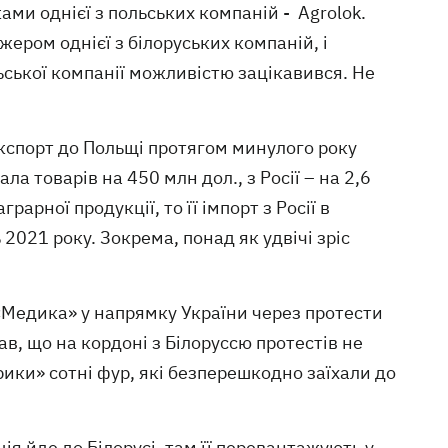
ми однієї з польських компаній - Agrolok.
ером однієї з білоруських компаній, і
ської компанії можливістю зацікавився. Не
експорт до Польщі протягом минулого року
а товарів на 450 млн дол., з Росії – на 2,6
арної продукції, то її імпорт з Росії в
2021 року. Зокрема, понад як удвічі зріс
«Медика» у напрямку України через протести
в, що на кордоні з Білоруссю протестів не
рики» сотні фур, які безперешкодно заїхали до
ія йде до Білорусі, там її перевантажують у