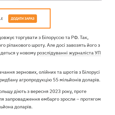
LE
ДОДАТИ ЗАРАЗ
вжує торгувати з Білоруссю та РФ. Так,
о ріпакового шроту. Але досі завозять його з
 йдеться у новому
розслідуванні журналіста УП
ачання зернових, олійних та шротів з Білорусі
придбану агропродукцію 55 мільйонів доларів.
ольщу діють з вересня 2023 року, проте
ісля запровадження ембарго зросли – протягом
льйона доларів.