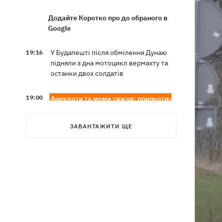
Додайте Коротко про до обраного в
Google
У Будапешті після обмілення Дунаю
19:16
підняли з дна мотоцикл вермахту та
останки двох солдатів
19:00
Анекдоти та меми тижня: прильоти-
прильоти, ідіть на болота і
український Джеймс Бонд з
ЗАВАНТАЖИТИ ЩЕ
кабачками
Тисяча незаконно списаних чоловіків
18:53
- суд взяв під варту ексочільника
Мукачівського ТЦК
Дрони ЗСУ вразили 10
18:48
електропідстанцій, 6 суден
"тіньового" флоту та базу ФСБ в