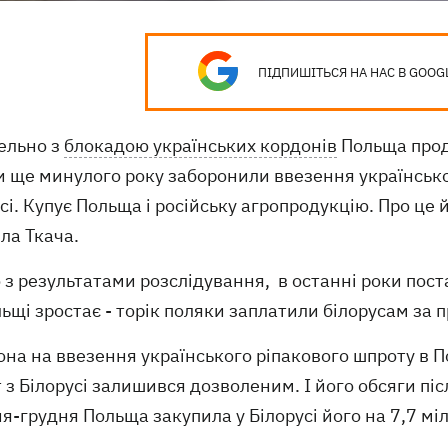
ПІДПИШІТЬСЯ НА НАС В GOOG
ельно з
блокадою українських кордонів
Польща продо
 ще минулого року заборонили ввезення українськог
сі. Купує Польща і російську агропродукцію. Про це
ла Ткача.
 з результатами розслідування, в останні роки пост
ьщі зростає - торік поляки заплатили білорусам за 
на на ввезення українського ріпакового шпроту в П
 з Білорусі залишився дозволеним. І його обсяги п
-грудня Польща закупила у Білорусі його на 7,7 мі