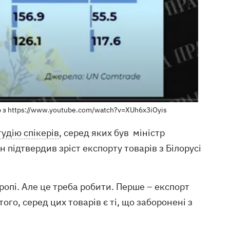
др з https://www.youtube.com/watch?v=XUh6x3iOyis
тудію спікерів
, серед яких був міністр
 підтвердив зріст експорту товарів з Білорусі
вропі. Але це треба робити. Перше – експорт
того, серед цих товарів є ті, що заборонені з