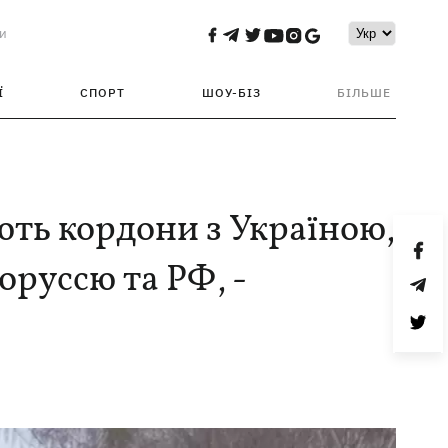
и
Ї
СПОРТ
ШОУ-БІЗ
БІЛЬШЕ
ть кордони з Україною,
оруссю та РФ, -