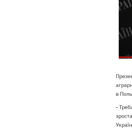
Презе
аграрн
в Поль
- Треб
зроста
Україн