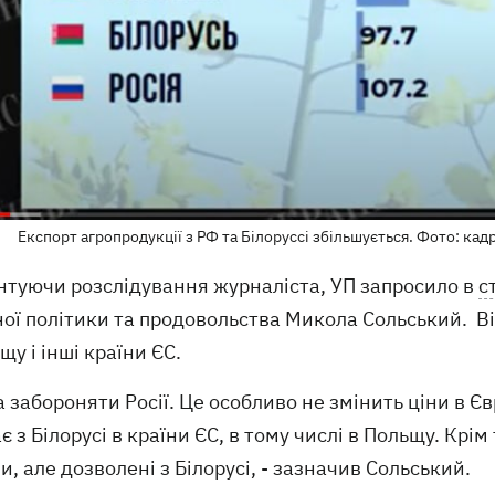
Експорт агропродукції з РФ та Білоруссі збільшується. Фото: ка
нтуючи розслідування журналіста, УП запросило в
с
ої політики та продовольства Микола Сольський. Він
щу і інші країни ЄС.
а забороняти Росії. Це особливо не змінить ціни в Є
є з Білорусі в країни ЄС, в тому числі в Польщу. Крім 
и, але дозволені з Білорусі, - зазначив Сольський.