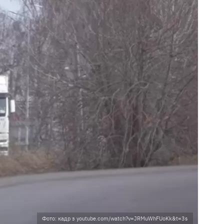
Фото: кадр з youtube.com/watch?v=JRMuWhFUoKk&t=3s