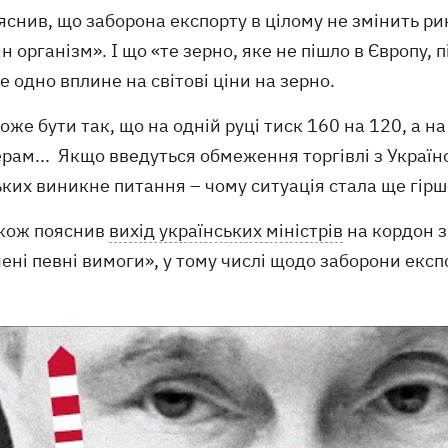
яснив, що заборона експорту в цілому не змінить ри
н організм». І що «те зерно, яке не пішло в Європу, п
се одно вплине на світові ціни на зерно.
оже бути так, що на одній руці тиск 160 на 120, а на
ам... Якщо введуться обмеження торгівлі з Україно
ких виникне питання – чому ситуація стала ще гірше
акож пояснив
вихід українських міністрів
на кордон з
ені певні вимоги», у тому числі щодо заборони експ