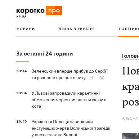
НОВИНИ
ВІЙНА В УКРАЇНІ
ПОЛІТИК
За останні 24 години
Голов
Пок
Зеленський вперше прибув до Сербії
20:14
та розповів про цілі візиту
кра
У Львові запровадили карантинні
20:04
ро
обмеження через виявлення сказу в
кота
АЛЬОНА
Україна та Польща завершили
19:49
ексгумацію жертв Волинської трагедії
у двох селах на Волині