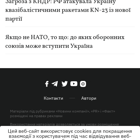
Загроза з КНДР: РФ атакувала Україну
квазібалістичними ракетами KN-23 із нової
партії
Якщо не НАТО, то що: до яких оборонних
союзів може вступити Україна
Контакти
Автори
Матеріали під рубриками «Новини компанії», «PR» і «Факт»
розміщені на правах реклами
Використання матеріалів дозволяється за умови розміщення
активного гіперпосилання на KP.UA в першому абзаці.
Цей веб-сайт використовує cookies для покращення
взаємодії з користувачем під час відвідування веб-
© ТОВ «ЮЛАВ МЕДІА» 2026. Всі права захищені.