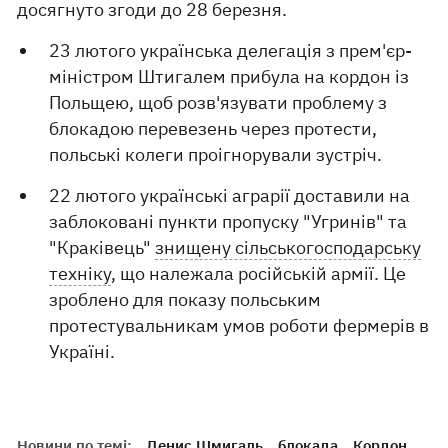
досягнуто згоди до 28 березня.
23 лютого українська делегація з прем'єр-
міністром Штигалем прибула на кордон із
Польщею, щоб розв'язувати проблему з
блокадою перевезень через протести,
польські колеги проігнорували зустріч.
22 лютого українські аграрії доставили на
заблоковані пункти пропуску "Угринів" та
"Краківець"
знищену сільськогосподарську
техніку
, що належала російській армії. Це
зроблено для показу польським
протестувальникам умов роботи фермерів в
Україні.
Новини по темі:
Денис Шмигаль
блокада
Кордон