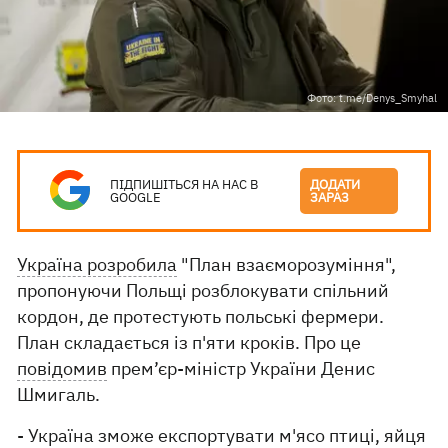
Фото: t.me/Denys_Smyhal
ПІДПИШІТЬСЯ НА НАС В
ДОДАТИ
GOOGLE
ЗАРАЗ
Україна розробила
"План взаєморозуміння",
пропонуючи Польщі розблокувати спільний
кордон, де протестують польські фермери.
План складається із п'яти кроків. Про це
повідомив
прем’єр-міністр України Денис
Шмигаль.
- Україна зможе експортувати м'ясо птиці, яйця