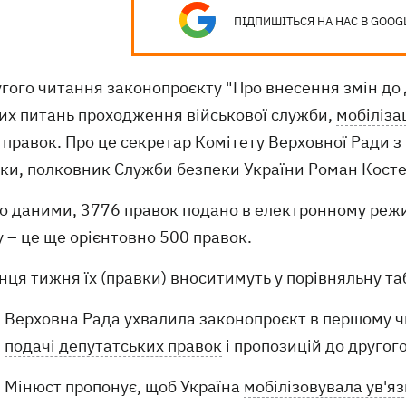
ПІДПИШІТЬСЯ НА НАС В GOOG
угого читання законопроєкту "Про внесення змін до
их питань проходження військової служби,
мобілізац
 правок. Про це секретар Комітету Верховної Ради з
дки, полковник Служби безпеки України Роман Кост
о даними, 3776 правок подано в електронному режим
 – це ще орієнтовно 500 правок.
інця тижня їх (правки) вноситимуть у порівняльну т
Верховна Рада ухвалила законопроєкт в першому ч
подачі депутатських правок
і пропозицій до другог
Мінюст пропонує, щоб Україна
мобілізовувала ув'я