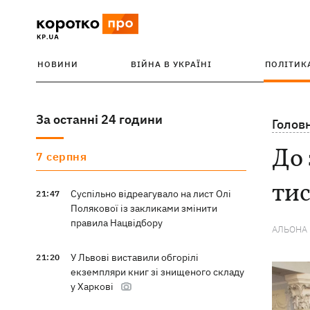
НОВИНИ
ВІЙНА В УКРАЇНІ
ПОЛІТИК
За останні 24 години
Голов
До 
7 серпня
тис
Суспільно відреагувало на лист Олі
21:47
Полякової із закликами змінити
правила Нацвідбору
АЛЬОНА
У Львові виставили обгорілі
21:20
екземпляри книг зі знищеного складу
у Харкові