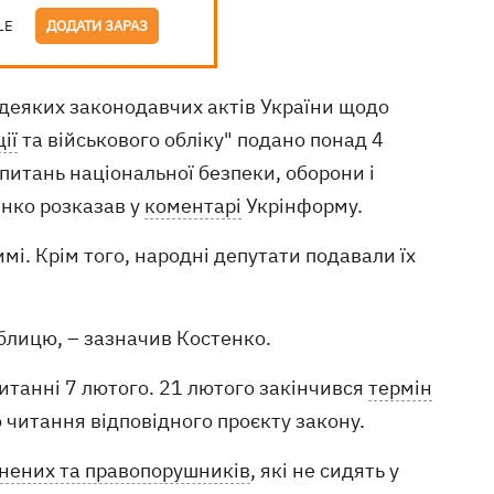
LE
ДОДАТИ ЗАРАЗ
 деяких законодавчих актів України щодо
ії
та військового обліку" подано понад 4
 питань національної безпеки, оборони і
енко розказав у
коментарі
Укрінформу.
і. Крім того, народні депутати подавали їх
аблицю, – зазначив Костенко.
итанні 7 лютого. 21 лютого закінчився
термін
о читання відповідного проєкту закону.
знених та правопорушників
, які не сидять у