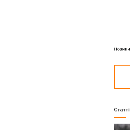
Навроцький у річницю свого
18:20
президентства пообіцяв підтримувати
Україну у боротьбі з РФ
Новини 
Статті