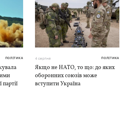
ПОЛІТИКА
4 серпня
ПОЛІТИКА
кувала
Якщо не НАТО, то що: до яких
ними
оборонних союзів може
 партії
вступити Україна