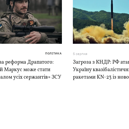
ПОЛІТИКА
5 серпня
ва реформа Драпатого:
Загроза з КНДР: РФ ата
ій Маркус може стати
Україну квазібалістич
алом усіх сержантів» ЗСУ
ракетами KN-23 із нової