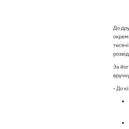
ексгумацію жертв Волинської трагедії
у двох селах на Волині
У Будапешті після обмілення Дунаю
19:16
До др
підняли з дна мотоцикл вермахту та
останки двох солдатів
окрем
тисячі
19:00
Анекдоти та меми тижня: прильоти-
розві
прильоти, ідіть на болота і
український Джеймс Бонд з
За йог
кабачками
вручну
Тисяча незаконно списаних чоловіків
18:53
- суд взяв під варту ексочільника
- До к
Мукачівського ТЦК
Дрони ЗСУ вразили 10
18:48
електропідстанцій, 6 суден
"тіньового" флоту та базу ФСБ в
Криму