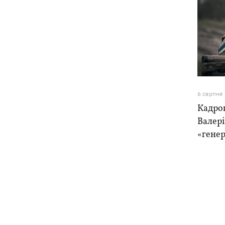
6 серпня
Кадро
Валер
«генер