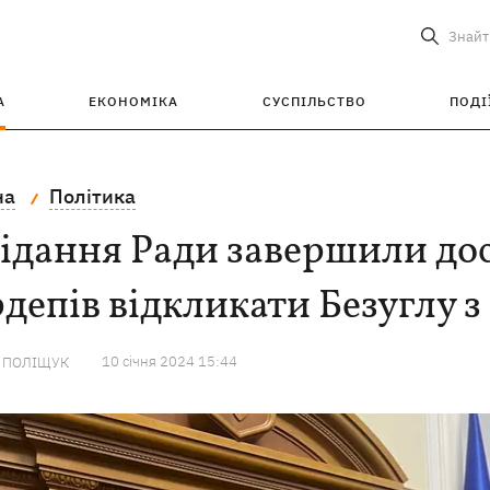
Знайт
А
ЕКОНОМІКА
СУСПІЛЬСТВО
ПОДІ
на
Політика
ідання Ради завершили до
депів відкликати Безуглу з
10 сiчня 2024 15:44
А ПОЛІЩУК