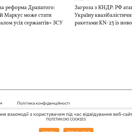
ва реформа Драпатого:
Загроза з КНДР: РФ ата
ій Маркус може стати
Україну квазібалістич
алом усіх сержантів» ЗСУ
ракетами KN-23 із нової
ем
Політика конфіденційності
я взаємодії з користувачем під час відвідування веб-сай
і на правах реклами
ПОЛІТИКОЮ COOKIES
го гіперпосилання на KP.UA в першому абзаці.