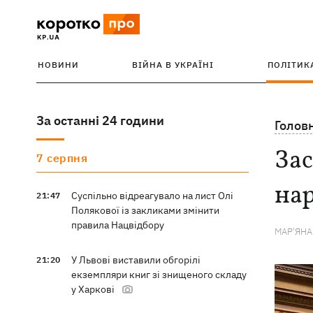
НОВИНИ
ВІЙНА В УКРАЇНІ
ПОЛІТИК
За останні 24 години
Голов
Зас
7 серпня
нар
Суспільно відреагувало на лист Олі
21:47
Полякової із закликами змінити
правила Нацвідбору
МАР'ЯН
У Львові виставили обгорілі
21:20
екземпляри книг зі знищеного складу
у Харкові