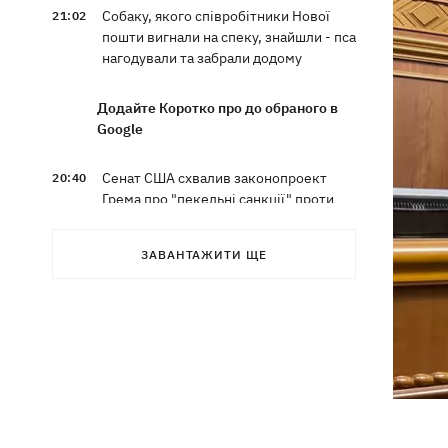
Собаку, якого співробітники Нової
21:02
пошти вигнали на спеку, знайшли - пса
нагодували та забрали додому
Додайте Коротко про до обраного в
Google
Сенат США схвалив законопроект
20:40
Грема про "пекельні санкції" проти
РФ
ЗАВАНТАЖИТИ ЩЕ
Зеленський вперше прибув до Сербії
20:14
та розповів про цілі візиту
У Львові запровадили карантинні
20:04
обмеження через виявлення сказу в
кота
Україна та Польща завершили
19:49