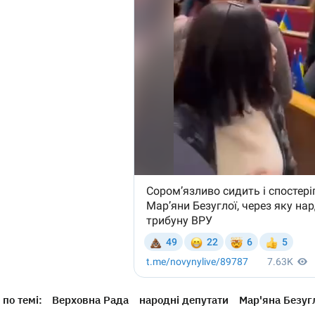
по темі:
Верховна Рада
народні депутати
Мар'яна Безуг