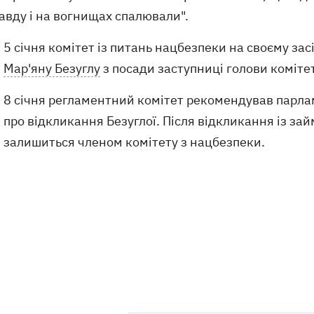
авду і на вогнищах спалювали".
5 січня комітет із питань нацбезпеки на своєму з
Мар'яну Безуглу
з посади заступниці голови комітет
8 січня регламентний комітет рекомендував парл
про відкликання Безуглої. Після відкликання із зай
залишиться членом комітету з нацбезпеки.