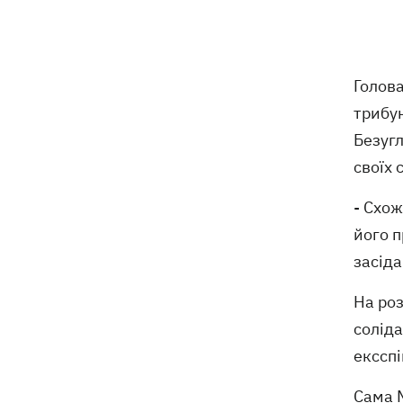
ексгумацію жертв Волинської трагедії
у двох селах на Волині
У Будапешті після обмілення Дунаю
19:16
Голов
підняли з дна мотоцикл вермахту та
останки двох солдатів
трибу
Безугл
19:00
Анекдоти та меми тижня: прильоти-
своїх 
прильоти, ідіть на болота і
український Джеймс Бонд з
- Схож
кабачками
його п
Тисяча незаконно списаних чоловіків
18:53
засіда
- суд взяв під варту ексочільника
Мукачівського ТЦК
На роз
соліда
Дрони ЗСУ вразили 10
18:48
електропідстанцій, 6 суден
екссп
"тіньового" флоту та базу ФСБ в
Криму
Сама М