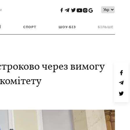
и
Ї
СПОРТ
ШОУ-БІЗ
БІЛЬШЕ
строково через вимогу
 комітету