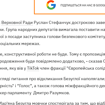
ПІДПИШІТЬСЯ НА НАС В GOOG
а
Верховної Ради
Руслан Стефанчук достроково заве
ни. Група народних депутатів вимагала поставити н
ої з посади заступника голови безпекового комітету
соціальних мережах.
е, конструктивної роботи не буде. Тому є пропозиці
родовження буде повідомлено додатково, - сказав С
ння, яку вів у
TikTok
член фракції "Європейська солід
гляді питання про відкликання Безуглої наполягали
рність" і “Голос”, а також голова міжфракційного д
ікер парламенту Дмитро Разумков.
ар'яна Безугла мовчки спостерігала за тим, що від