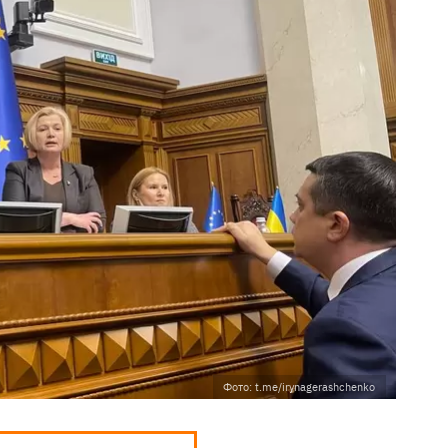
Фото: t.me/irynagerashchenko