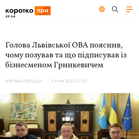
Голова Львівської ОВА пояснив,
чому позував та що підписував із
бізнесменом Гринкевичем
9 сiчня 2024 11:39
МАР'ЯНА ПОЛІЩУК