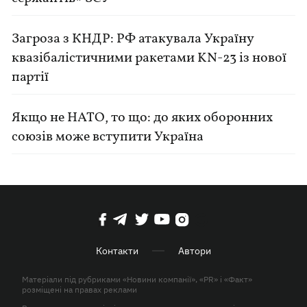
Загроза з КНДР: РФ атакувала Україну
квазібалістичними ракетами KN-23 із нової
партії
Якщо не НАТО, то що: до яких оборонних
союзів може вступити Україна
Контакти
Автори
Матеріали під рубриками «Новини компанії», «PR» і «Факт»
розміщені на правах реклами