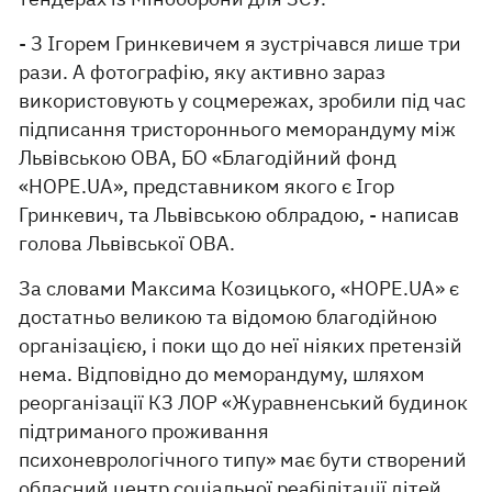
- З Ігорем Гринкевичем я зустрічався лише три
рази. А фотографію, яку активно зараз
використовують у соцмережах, зробили під час
підписання тристороннього меморандуму між
Львівською ОВА, БО «Благодійний фонд
«HOPE.UA», представником якого є Ігор
Гринкевич, та Львівською облрадою, - написав
голова Львівської ОВА.
За словами Максима Козицького, «HOPE.UA» є
достатньо великою та відомою благодійною
організацією, і поки що до неї ніяких претензій
нема. Відповідно до меморандуму, шляхом
реорганізації КЗ ЛОР «Журавненський будинок
підтриманого проживання
психоневрологічного типу» має бути створений
обласний центр соціальної реабілітації дітей.