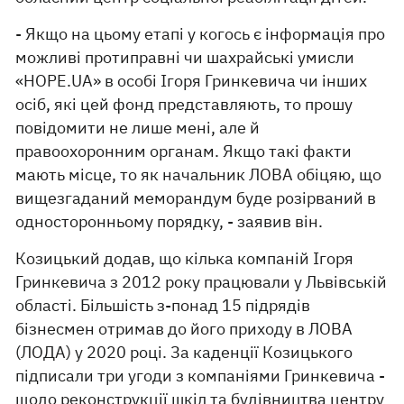
- Якщо на цьому етапі у когось є інформація про
можливі протиправні чи шахрайські умисли
«HOPE.UA» в особі Ігоря Гринкевича чи інших
осіб, які цей фонд представляють, то прошу
повідомити не лише мені, але й
правоохоронним органам. Якщо такі факти
мають місце, то як начальник ЛОВА обіцяю, що
вищезгаданий меморандум буде розірваний в
односторонньому порядку, - заявив він.
Козицький додав, що кілька компаній Ігоря
Гринкевича з 2012 року працювали у Львівській
області. Більшість з-понад 15 підрядів
бізнесмен отримав до його приходу в ЛОВА
(ЛОДА) у 2020 році. За каденції Козицького
підписали три угоди з компаніями Гринкевича -
щодо реконструкції шкіл та будівництва центру