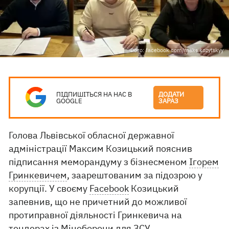
Фото: facebook.com/maks.kozytskyy
ПІДПИШІТЬСЯ НА НАС В
ДОДАТИ
GOOGLE
ЗАРАЗ
Голова Львівської обласної державної
адміністрації Максим Козицький пояснив
підписання меморандуму з бізнесменом
Ігорем
Гринкевичем
, заарештованим за підозрою у
корупції. У своєму
Facebook
Козицький
запевнив, що не причетний до можливої
протиправної діяльності Гринкевича на
тендерах із Міноборони для ЗСУ.