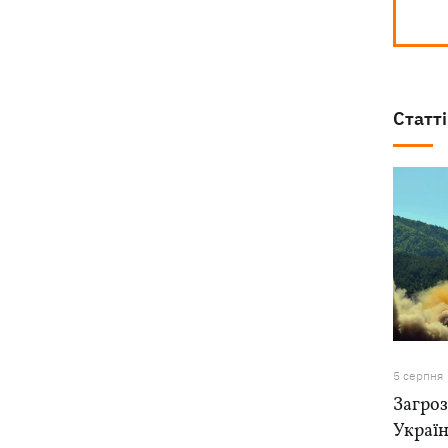
Статті
5 серпня
Загроз
Україн