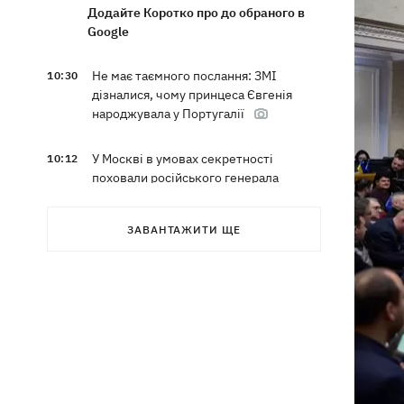
Додайте Коротко про до обраного в
Google
Не має таємного послання: ЗМІ
10:30
дізналися, чому принцеса Євгенія
народжувала у Португалії
У Москві в умовах секретності
10:12
поховали російського генерала
Єрусалімова - міг загинути під час
вибуху в ресторані
ЗАВАНТАЖИТИ ЩЕ
Експослу у США Стефанішиній
09:52
обрали запобіжний захід у вигляді
шести мільйонів застави
Росіяни вночі били по Україні
09:29
дронами, ракетами Х-31П та
«Оніксами»