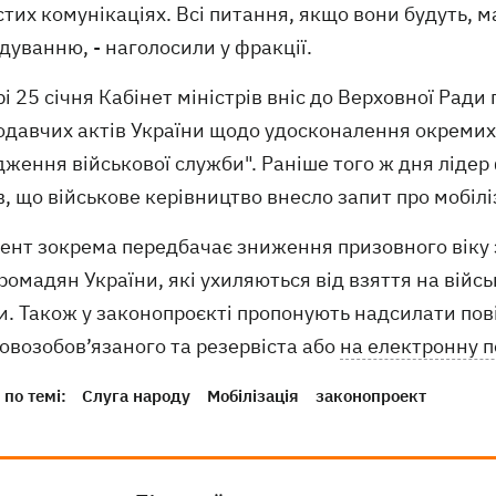
тих комунікаціях. Всі питання, якщо вони будуть, 
уванню, - наголосили у фракції.
і 25 січня Кабінет міністрів вніс до Верховної Ради
давчих актів України щодо удосконалення окремих п
ження військової служби". Раніше того ж дня лідер
, що військове керівництво внесло запит про мобіл
ент зокрема передбачає зниження призовного віку 
ромадян України, які ухиляються від взяття на війс
и. Також у законопроєкті пропонують надсилати пов
овозобов’язаного та резервіста або
на електронну 
по темі:
Слуга народу
Мобілізація
законопроект