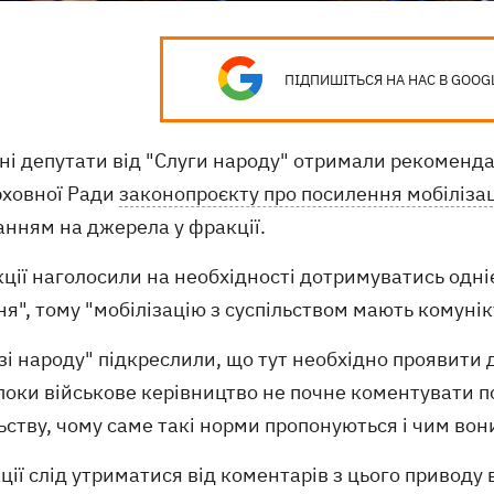
ПІДПИШІТЬСЯ НА НАС В GOOG
ні депутати від "Слуги народу" отримали рекоменда
рховної Ради
законопроєкту про посилення мобілізац
анням на джерела у фракції.
ції наголосили на необхідності дотримуватись однієї
я", тому "мобілізацію з суспільством мають комуніку
зі народу" підкреслили, що тут необхідно проявити
поки військове керівництво не почне коментувати 
ьству, чому саме такі норми пропонуються і чим вон
ції слід утриматися від коментарів з цього приводу 