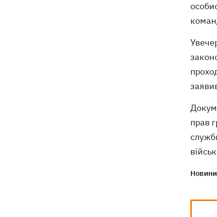
особис
команд
Увечер
законо
проход
заявив
Докум
прав г
служб
військ
Новини 