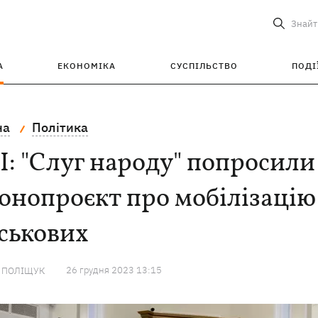
Знайт
А
ЕКОНОМІКА
СУСПІЛЬСТВО
ПОДІ
на
Політика
: "Слуг народу" попросили
онопроєкт про мобілізацію
ськових
26 грудня 2023 13:15
А ПОЛІЩУК