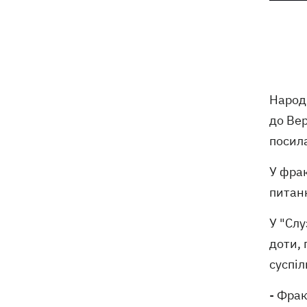
Яблучний Спас 2026: коли святкуємо,
09:27
що можна робити, а чого ні
На молочних фермах Черкащини
09:00
тестують екзоскелети для доярок
Народ
Росіяни скинули на Суми вісім КАБів
08:59
до Ве
за вісім хвилин: поранено 12 людей
посил
У фрак
Росія вдарила по Балаклії, загинули
08:33
три людини
питанн
У "Слу
Мапа бойових дій в Україні 06.08.2026
08:22
доти, 
суспіл
- Фрак