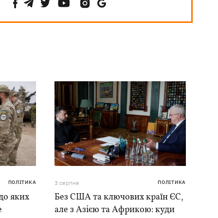
ПОЛІТИКА
3 серпня
ПОЛІТИКА
до яких
Без США та ключових країн ЄС,
е
але з Азією та Африкою: куди