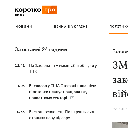
НОВИНИ
ВІЙНА В УКРАЇНІ
ПОЛІТИК
За останні 24 години
Голов
ЗМІ
На Закарпатті – масштабні обшуки у
11:41
ТЦК
зак
Експосол у США Стефанішина після
11:08
вій
відставки планує працювати у
приватному секторі
МАР'ЯН
Екстоппосадовець Повітряних сил
10:38
отримав нову підозру