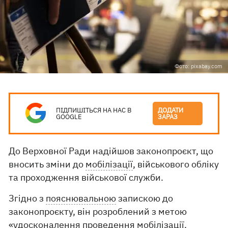
Фото: pixabay.com
ПІДПИШІТЬСЯ НА НАС В
ДОДАТИ
GOOGLE
ЗАРАЗ
До Верховної Ради надійшов законопроєкт, що
вносить зміни до
мобілізації
, військового обліку
та проходження військової служби.
Згідно з
пояснювальною
запискою до
законопроєкту, він розроблений з метою
«удосконалення проведення мобілізації,