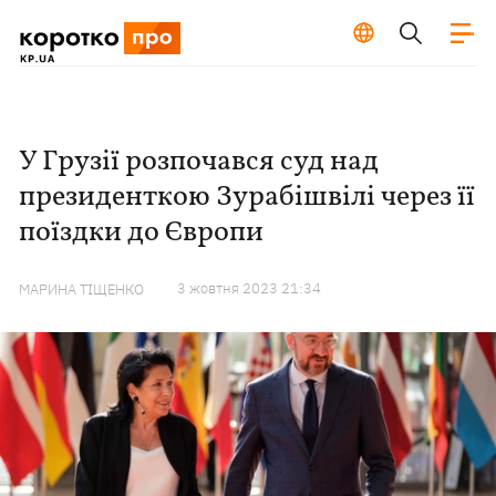
У Грузії розпочався суд над
президенткою Зурабішвілі через її
поїздки до Європи
3 жовтня 2023 21:34
МАРИНА ТІЩЕНКО