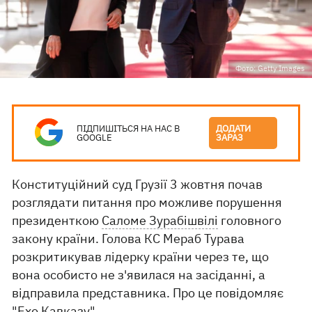
Фото: Getty Images
ПІДПИШІТЬСЯ НА НАС В
ДОДАТИ
GOOGLE
ЗАРАЗ
Конституційний суд Грузії 3 жовтня почав
розглядати питання про можливе порушення
президенткою
Саломе Зурабішвілі
головного
закону країни. Голова КС Мераб Турава
розкритикував лідерку країни через те, що
вона особисто не з'явилася на засіданні, а
відправила представника. Про це повідомляє
"Ехо Кавказу".