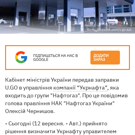
Фото: facebook.com/u.go.azk
ПІДПИШІТЬСЯ НА НАС В
ДОДАТИ
GOOGLE
ЗАРАЗ
Кабінет міністрів України передав заправки
U.GO в управління
компанії “Укрнафта”
, яка
входить до групи "Нафтогаз". Про це повідомив
голова правління НАК "Нафтогаз України"
Олексій Чернишов.
- Сьогодні (12 вересня. - Авт.) прийнято
рішення визначити Укрнафту управителем