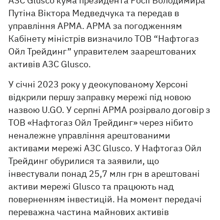
АЗС Glusco кума президента Росії Володимира
Путіна Віктора Медведчука та передав в
управління АРМА. АРМА за погодженням
Кабінету міністрів визначило ТОВ “Нафтогаз
Ойл Трейдинг” управителем заарештованих
активів АЗС Glusco.
У січні 2023 року у деокупованому Херсоні
відкрили першу заправку мережі під новою
назвою U.GO. У серпні АРМА розірвало договір з
ТОВ «Нафтогаз Ойл Трейдинг» через нібито
неналежне управління арештованими
активами мережі АЗС Glusco. У Нафтогаз Ойл
Трейдинг обурилися та заявили, що
інвестували понад 25,7 млн грн в арештовані
активи мережі Glusco та працюють над
поверненням інвестицій. На момент передачі
переважна частина майнових активів