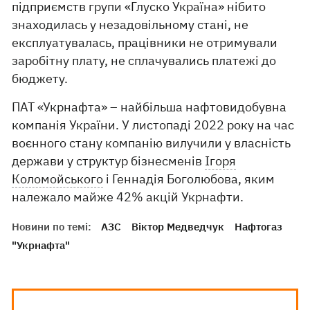
підприємств групи «Глуско Україна» нібито
знаходилась у незадовільному стані, не
експлуатувалась, працівники не отримували
заробітну плату, не сплачувались платежі до
бюджету.
ПАТ «Укрнафта» – найбільша нафтовидобувна
компанія України. У листопаді 2022 року на час
воєнного стану компанію вилучили у власність
держави у структур бізнесменів
Ігоря
Коломойського
і Геннадія Боголюбова, яким
належало майже 42% акцій Укрнафти.
Новини по темі:
АЗС
Віктор Медведчук
Нафтогаз
"Укрнафта"