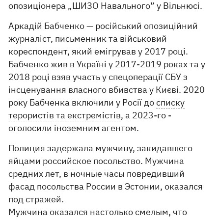
опозиціонера „ШИЗО Навального” у Вільнюсі.
Аркадій Бабченко — російський опозиційний
журналіст, письменник та військовий
кореспондент, який емігрував у 2017 році.
Бабченко жив в Україні у 2017-2019 роках та у
2018 році взяв участь у спецоперації СБУ з
інсценування власного вбивства у Києві. 2020
року Бабченка включили у Росії до
списку
терористів та екстремістів
, а 2023-го -
оголосили іноземним агентом.
Полиция задержала мужчину, закидавшего
яйцами российское посольство. Мужчина
средних лет, в ночные часы повредивший
фасад посольства России в Эстонии, оказался
под стражей.
Мужчина оказался настолько смелым, что