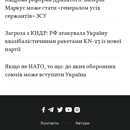
Кадрова реформа Драпатого: Валерій
Маркус може стати «генералом усіх
сержантів» ЗСУ
Загроза з КНДР: РФ атакувала Україну
квазібалістичними ракетами KN-23 із нової
партії
Якщо не НАТО, то що: до яких оборонних
союзів може вступити Україна
Контакти
Автори