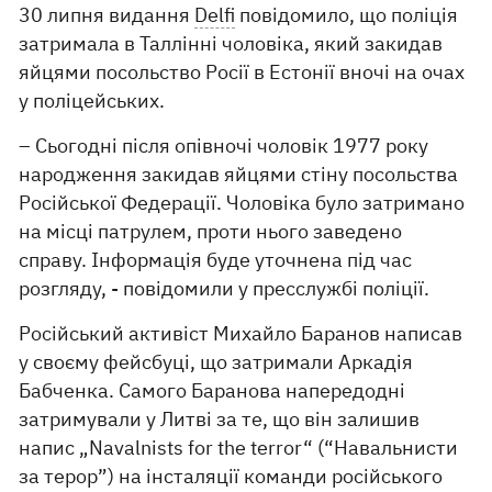
30 липня видання
Delfi
повідомило, що поліція
затримала в Таллінні чоловіка, який закидав
яйцями посольство Росії в Естонії вночі на очах
у поліцейських.
– Сьогодні після опівночі чоловік 1977 року
народження закидав яйцями стіну посольства
Російської Федерації. Чоловіка було затримано
на місці патрулем, проти нього заведено
справу. Інформація буде уточнена під час
розгляду, - повідомили у пресслужбі поліції.
Російський активіст Михайло Баранов написав
у своєму фейсбуці, що затримали Аркадія
Бабченка. Самого Баранова напередодні
затримували у Литві за те, що він залишив
напис „Navalnists for the terror“ (“Навальнисти
за терор”) на інсталяції команди російського