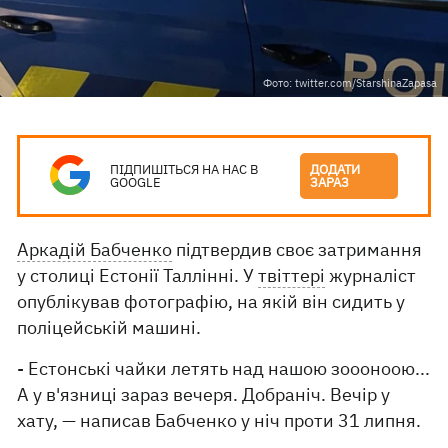
Фото: twitter.com/StarshinaZapasa
ПІДПИШІТЬСЯ НА НАС В
ДОДАТИ
GOOGLE
ЗАРАЗ
Аркадій Бабченко
підтвердив своє затримання
у столиці Естонії Таллінні. У
твіттері
журналіст
опублікував фотографію, на якій він сидить у
поліцейській машині.
- Естонські чайки летять над нашою зоооноою...
А у в'язниці зараз вечеря. Добраніч. Вечір у
хату, — написав Бабченко у ніч проти 31 липня.