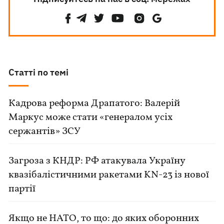
Статті по темі
Кадрова реформа Драпатого: Валерій
Маркус може стати «генералом усіх
сержантів» ЗСУ
Загроза з КНДР: РФ атакувала Україну
квазібалістичними ракетами KN-23 із нової
партії
Якщо не НАТО, то що: до яких оборонних