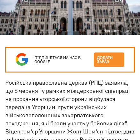
Фото: myhungary.net
ПІДПИШІТЬСЯ НА НАС В
ДОДАТИ
GOOGLE
ЗАРАЗ
Російська православна церква (РПЦ) заявила,
що 8 червня "у рамках міжцерковної співпраці
на прохання угорської сторони відбулася
передача Угорщині
групи українських
військовополонених закарпатського
походження, які брали участь у бойових діях".
Віцепрем'єр Угорщини Жолт Шем'єн підтвердив
інформацію про передачу з Росії до Угорщини