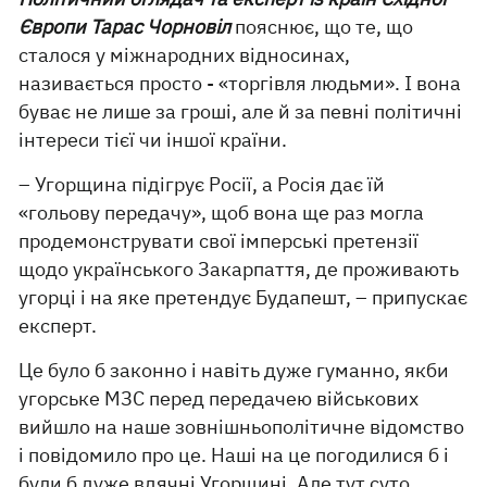
Європи Тарас Чорновіл
пояснює, що те, що
сталося у міжнародних відносинах,
називається просто - «торгівля людьми». І вона
буває не лише за гроші, але й за певні політичні
інтереси тієї чи іншої країни.
– Угорщина підігрує Росії, а Росія дає їй
«гольову передачу», щоб вона ще раз могла
продемонструвати свої імперські претензії
щодо українського Закарпаття, де проживають
угорці і на яке претендує Будапешт, – припускає
експерт.
Це було б законно і навіть дуже гуманно, якби
угорське МЗС перед передачею військових
вийшло на наше зовнішньополітичне відомство
і повідомило про це. Наші на це погодилися б і
були б дуже вдячні Угорщині. Але тут суто