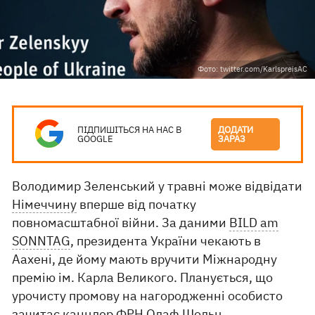
Фото: twitter.com/KarlspreisAC
ПІДПИШІТЬСЯ НА НАС В
ДОДАТИ
GOOGLE
ЗАРАЗ
Володимир Зеленський у травні може відвідати
Німеччину
вперше від початку
повномасштабної війни. За даними
BILD am
SONNTAG
, президента України чекають в
Аахені, де йому мають вручити Міжнародну
премію ім. Карла Великого. Планується, що
урочисту промову на нагородженні особисто
зачитає канцлер ФРН Олаф Шольц.