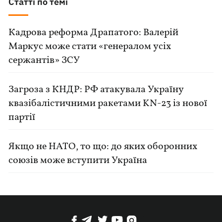
Статті по темі
Кадрова реформа Драпатого: Валерій
Маркус може стати «генералом усіх
сержантів» ЗСУ
Загроза з КНДР: РФ атакувала Україну
квазібалістичними ракетами KN-23 із нової
партії
Якщо не НАТО, то що: до яких оборонних
союзів може вступити Україна