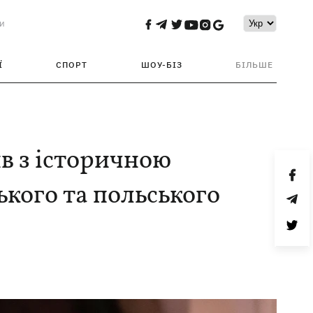
и
Ї
СПОРТ
ШОУ-БІЗ
БІЛЬШЕ
в з історичною
ького та польського