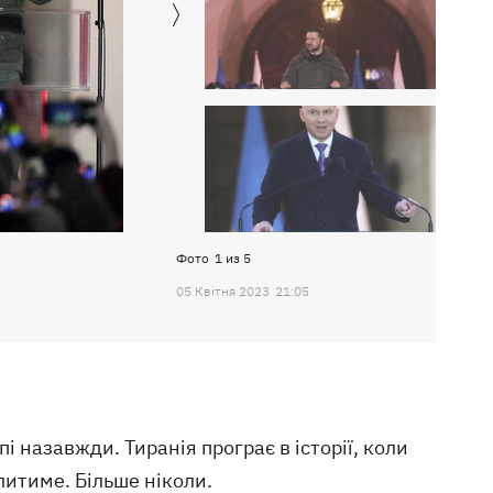
Фото
1
из
5
05 Квiтня 2023
21:05
і назавжди. Тиранія програє в історії, коли
литиме. Більше ніколи.