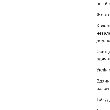
російс
Жовто-
Кожен 
незале
додают
Ось що
вдячн
Уклін 
Вдячни
разом
Тобі, 