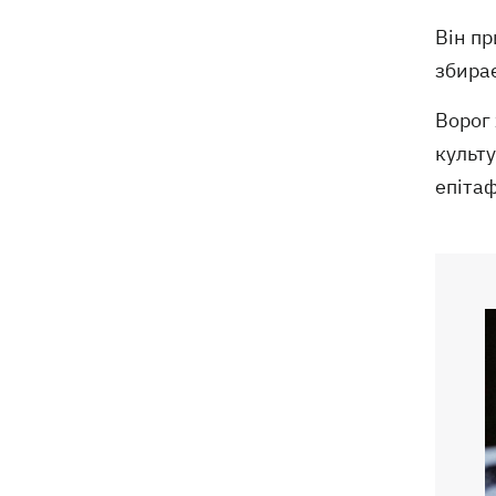
Він пр
збирає
Ворог 
культу
епітаф