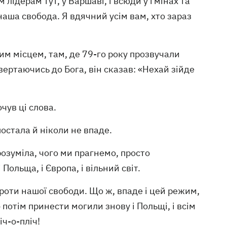
лідерам тут, у Варшаві, і всюди у гмінах та
наша свобода. Я вдячний усім вам, хто зараз
цим місцем, там, де 79-го року прозвучали
вертаючись до Бога, він сказав: «Нехай зійде
чув ці слова.
постала й ніколи не впаде.
озуміла, чого ми прагнемо, просто
 Польща, і Європа, і вільний світ.
роти нашої свободи. Що ж, впаде і цей режим,
 потім принести могили знову і Польщі, і всім
ч-о-пліч!