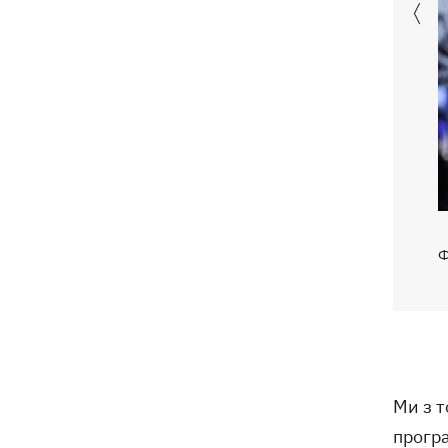
Ф
Ми з т
програ