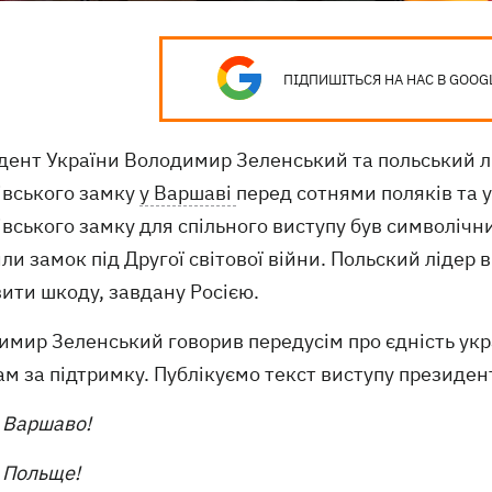
ПІДПИШІТЬСЯ НА НАС В GOOG
дент України Володимир Зеленський та польський л
івського замку
у Варшаві
перед сотнями поляків та у
вського замку для спільного виступу був символіч
и замок під Другої світової війни. Польский лідер
ити шкоду, завдану Росією.
мир Зеленський говорив передусім про єдність укра
м за підтримку. Публікуємо текст виступу президен
, Варшаво!
 Польще!