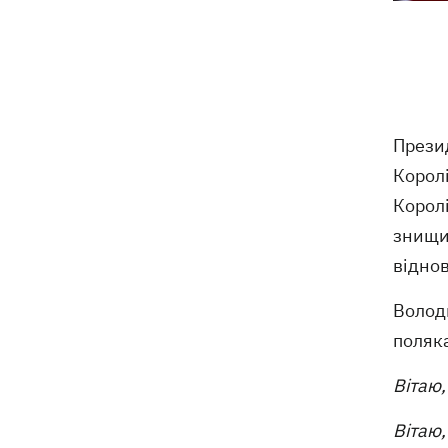
приватного медцентру, через дії
якого загинули двоє новонароджених
На Закарпатті – масштабні обшуки у
11:41
ТЦК
Прези
Експосол у США Стефанішина після
11:08
відставки планує працювати у
Корол
приватному секторі
Королі
знищил
Екстоппосадовець Повітряних сил
10:38
отримав нову підозру
віднов
Не має таємного послання: ЗМІ
Володи
10:30
дізналися, чому принцеса Євгенія
поляка
народжувала у Португалії
Вітаю
Вітаю,