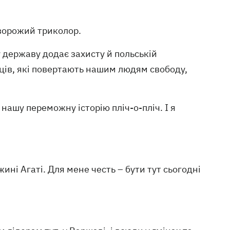
 ворожий триколор.
 державу додає захисту й польській
нців, які повертають нашим людям свободу,
 нашу переможну історію пліч-о-пліч. І я
ні Агаті. Для мене честь – бути тут сьогодні