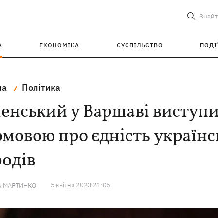
Знайт
А
ЕКОНОМІКА
СУСПІЛЬСТВО
ПОДІ
на
Політика
енський у Варшаві виступи
мовою про єдність українс
одів
5 квiтня 2023 21:05
А МАРТИНКО