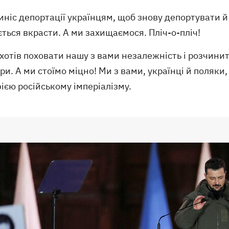
иніс депортації українцям, щоб знову депортувати й 
ться вкрасти. А ми захищаємося. Пліч-о-пліч!
хотів поховати нашу з вами незалежність і розчинит
ри. А ми стоїмо міцно! Ми з вами, українці й поляки,
ією російському імперіалізму.