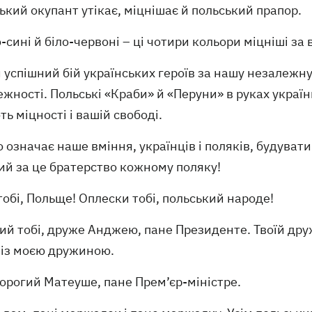
ький окупант утікає, міцнішає й польський прапор.
сині й біло-червоні – ці чотири кольори міцніші за
успішний бій українських героїв за нашу незалежну
жності. Польські «Краби» й «Перуни» в руках украї
ь міцності і вашій свободі.
 означає наше вміння, українців і поляків, будувати
ий за це братерство кожному поляку!
тобі, Польще! Оплески тобі, польський народе!
й тобі, друже Анджею, пане Президенте. Твоїй дружи
 із моєю дружиною.
дорогий Матеуше, пане Прем’єр-міністре.