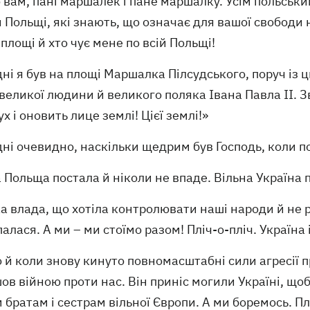
вам, пані маршалек і пане маршалку. Усім польським 
Польщі, які знають, що означає для вашої свободи 
 площі й хто чує мене по всій Польщі!
ні я був на площі Маршалка Пілсудського, поруч із 
великої людини й великого поляка Івана Павла ІІ. З
ух і оновить лице землі! Цієї землі!»
ні очевидно, наскільки щедрим був Господь, коли по
 Польща постала й ніколи не впаде. Вільна Україна 
а влада, що хотіла контролювати наші народи й не р
алася. А ми – ми стоїмо разом! Пліч-о-пліч. Україна і
 й коли знову кинуто повномасштабні сили агресії п
ов війною проти нас. Він приніс могили Україні, щоб
братам і сестрам вільної Європи. А ми боремось. Плі