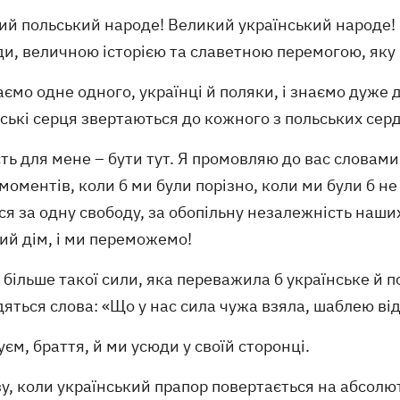
й польський народе! Великий український народе! Пл
ди, величною історією та славетною перемогою, як
ємо одне одного, українці й поляки, і знаємо дуже да
ські серця звертаються до кожного з польських сер
ть для мене – бути тут. Я промовляю до вас словами
моментів, коли б ми були порізно, коли ми були б не 
я за одну свободу, за обопільну незалежність наши
ий дім, і ми переможемо!
більше такої сили, яка переважила б українське й 
яться слова: «Що у нас сила чужа взяла, шаблею ві
єм, браття, й ми усюди у своїй сторонці.
, коли український прапор повертається на абсолют