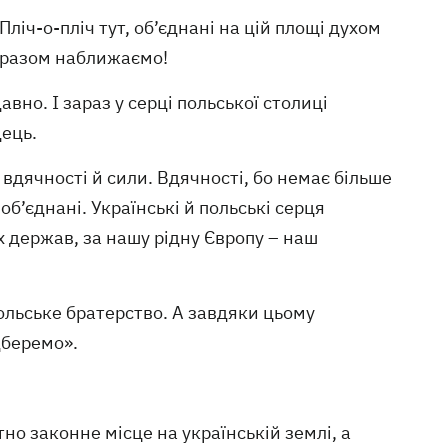
іч-о-пліч тут, об’єднані на цій площі духом
у разом наближаємо!
вно. І зараз у серці польської столиці
дець.
 вдячності й сили. Вдячності, бо немає більше
об’єднані. Українські й польські серця
х держав, за нашу рідну Європу – наш
польське братерство. А завдяки цьому
дберемо».
но законне місце на українській землі, а