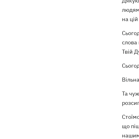
Дякую 
людям 
на цій
Сьогод
слова 
Твій Д
Сьогод
Вільна
Та чуж
розсип
Стоїмо
що піш
нашим 