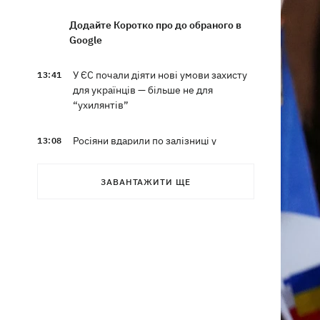
Додайте Коротко про до обраного в
Google
У ЄС почали діяти нові умови захисту
13:41
для українців — більше не для
“ухилянтів”
Росіяни вдарили по залізниці у
13:08
Лозовій, є загиблі та поранені
ЗАВАНТАЖИТИ ЩЕ
Три квартири, Mercedes та будинок:
12:52
що фігурує у підозрі експосла
Стефанішиної
Британія запровадила нові санкції
12:29
проти Росії
У Києві затримали очільника
12:26