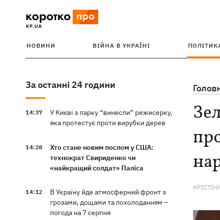
НОВИНИ
ВІЙНА В УКРАЇНІ
ПОЛІТИК
За останні 24 години
Голов
Зел
У Києві з парку “винесли” режисерку,
14:37
яка протестує проти вирубки дерев
про
Хто стане новим послом у США:
14:28
нар
технократ Свириденко чи
«найкращий солдат» Паліса
КРІСТІН
В Україну йде атмосферний фронт з
14:12
грозами, дощами та похолоданням –
погода на 7 серпня