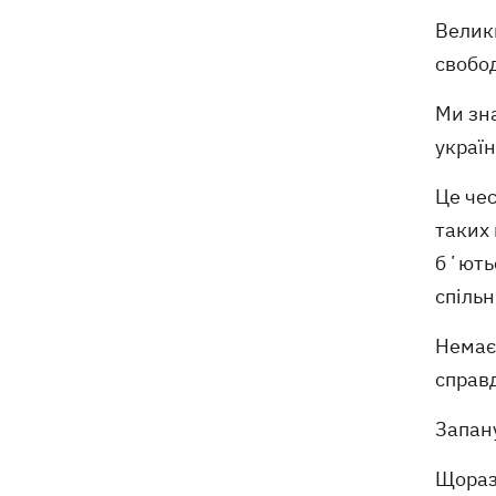
Велики
свобо
Ми зна
україн
Це чес
таких 
бʼютьс
спільн
Немає 
справд
Запану
Щоразу