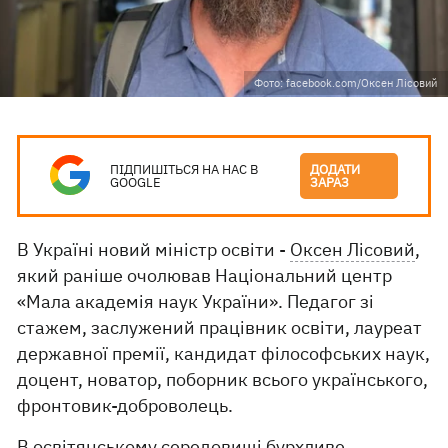
Фото: facebook.com/Оксен Лісовий​
ПІДПИШІТЬСЯ НА НАС В
ДОДАТИ
GOOGLE
ЗАРАЗ
В Україні новий міністр освіти -
Оксен Лісовий
,
який раніше очолював Національний центр
«Мала академія наук України». Педагог зі
стажем, заслужений працівник освіти, лауреат
державної премії, кандидат філософських наук,
доцент, новатор, поборник всього українського,
фронтовик-доброволець.
В освітянському середовищі бурхливе