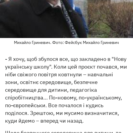
Михайло Гриневич. Фото: Фейсбук Михайло Гриневич
- Я хочу, щоб збулося все, що закладено в "Нову
українську школу". Коли цей проєкт почався, ми
ніби свіжого повітря ковтнули – навчальні
зони, освітнє середовище, безпечне
середовище для дитини, педагогіка
спіробітництва... По-новому, по-українському,
по-європейськи. Все почалося і кудись
поділося. Зрештою, ми мусимо визначитися,
куди йдемо – вперед чи назад.
Щодо безпечного середовища для дитини, то