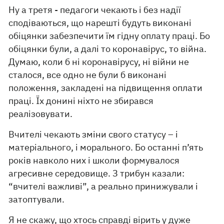
Ну а третя - педагоги чекають і без надії
сподіваються, що нарешті будуть виконані
обіцянки забезпечити їм гідну оплату праці. Бо
обіцянки були, а далі то коронавірус, то війна.
Думаю, коли б ні коронавірусу, ні війни не
сталося, все одно не були б виконані
положення, закладені на підвищення оплати
праці. Їх донині ніхто не збирався
реалізовувати.
Вчителі чекають зміни свого статусу – і
матеріального, і морального. Бо останні п’ять
років навколо них і школи формувалося
агресивне середовище. З трибун казали:
“вчителі важливі”, а реально принижували і
затоптували.
Я не скажу, що хтось справді вірить у дуже