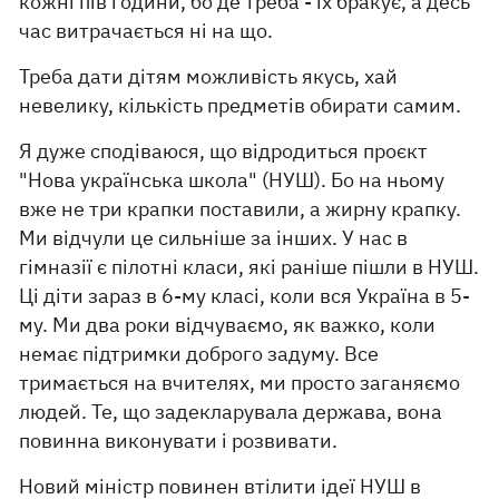
кожні пів години, бо де треба - їх бракує, а десь
час витрачається ні на що.
Треба дати дітям можливість якусь, хай
невелику, кількість предметів обирати самим.
Я дуже сподіваюся, що відродиться проєкт
"Нова українська школа" (НУШ). Бо на ньому
вже не три крапки поставили, а жирну крапку.
Ми відчули це сильніше за інших. У нас в
гімназії є пілотні класи, які раніше пішли в НУШ.
Ці діти зараз в 6-му класі, коли вся Україна в 5-
му. Ми два роки відчуваємо, як важко, коли
немає підтримки доброго задуму. Все
тримається на вчителях, ми просто заганяємо
людей. Те, що задекларувала держава, вона
повинна виконувати і розвивати.
Новий міністр повинен втілити ідеї НУШ в