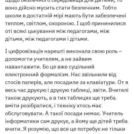
воно дійсно мусить стати безпечним. Тобто
школи в достатній мірі мають бути забезпечені
теплом, світлом, охороною. І щоб прининилися
оті всякі цькування між педагогами, між
дітьми, між педагогами і дітьми.
І цифровізація нарешті виконала свою роль –
допомогти учителям, а не зайвим
навантажити. Бо це вже суцільний
електронний формалізм. Нас звільнили від
стосів паперів, але посадили за клавіатури. От я
весь час друкую і друкую таблиці, звіти. Вчителі
також друкують, а в тих таблицях ще треба
вміти розібратися, і техніку хтось має
обслуговувати. А такої посади немає. Учитель
інформатики сам друкує, а йому ще дітей треба
вчити. Я розумію, що все це потребує не тільки