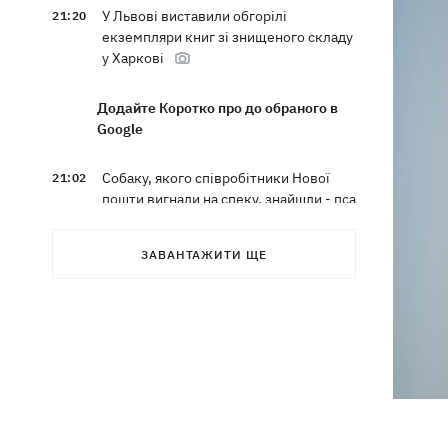
У Львові виставили обгорілі
21:20
екземпляри книг зі знищеного складу
у Харкові
Додайте Коротко про до обраного в
Google
Собаку, якого співробітники Нової
21:02
пошти вигнали на спеку, знайшли - пса
нагодували та забрали додому
ЗАВАНТАЖИТИ ЩЕ
Сенат США схвалив законопроект
20:40
Грема про "пекельні санкції" проти
РФ
Зеленський вперше прибув до Сербії
20:14
та розповів про цілі візиту
У Львові запровадили карантинні
20:04