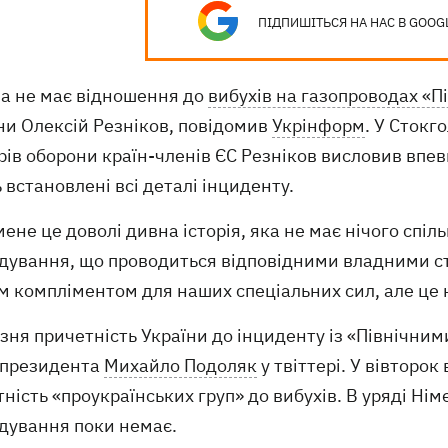
ПІДПИШІТЬСЯ НА НАС В GOOG
на не має відношення до
вибухів на газопроводах «П
ни Олексій Резніков, повідомив
Укрінформ
. У Стокг
рів оборони країн-членів ЄС Резніков висловив впев
 встановлені всі деталі інциденту.
мене це доволі дивна історія, яка не має нічого спі
дування, що проводиться відповідними владними стр
 компліментом для наших спеціальних сил, але це не 
зня причетність України до інциденту із «Північни
 президента
Михайло Подоляк
у твіттері. У вівторо
ність «проукраїнських груп» до вибухів. В уряді Ні
ідування поки немає.