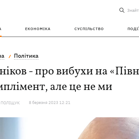
Знайт
А
ЕКОНОМІКА
СУСПІЛЬСТВО
ПОДІ
на
Політика
ніков - про вибухи на «Пів
плімент, але це не ми
8 березня 2023 12:21
А ПОЛІЩУК