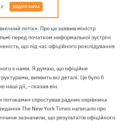
LE
ДОДАТИ ЗАРАЗ
івнічний потік»
. Про це заявив міністр
ольмі перед початком неформальної зустрічі
неність, що під час офіційного розслідування
льного з нами. Я думаю, що офіційне
уктурами, виявить всі деталі. Це було б
наші дії, - сказав він.
ми потоками» спростував радник керівника
к видання The New York Times написало про
меччини зазначили, що результатів офіційного