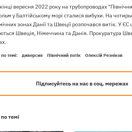
інці вересня 2022 року на трубопроводах "Північний
льм у Балтійському морі сталися вибухи. На чотирь
ічних зонах Данії та Швеції розпочався витік. У ЄС
ться Швеція, Німеччина та Данія. Прокуратура Швец
ах.
по темі:
диверсия
Північний потік
Олексій Резніков
Підписуйтесь на нас в соц. мережах
 по темі