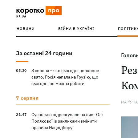
НОВИНИ
ВІЙНА В УКРАЇНІ
ПОЛІТИК
За останні 24 години
Голов
Рез
8 серпня – яке сьогодні церковне
05:30
свято, Росія напала на Грузію, що
Ком
сьогодні не можна робити
7 серпня
МАР'ЯН
Суспільно відреагувало на лист Олі
21:47
Полякової із закликами змінити
правила Нацвідбору