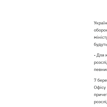
обмеження через виявлення сказу в
кота
Україна та Польща завершили
19:49
Украї
ексгумацію жертв Волинської трагедії
у двох селах на Волині
оборо
мініст
У Будапешті після обмілення Дунаю
19:16
будуть
підняли з дна мотоцикл вермахту та
останки двох солдатів
- Для 
розслі
19:00
Анекдоти та меми тижня: прильоти-
прильоти, ідіть на болота і
певним
український Джеймс Бонд з
кабачками
7 бере
Офісу
Тисяча незаконно списаних чоловіків
18:53
- суд взяв під варту ексочільника
причет
Мукачівського ТЦК
розсл