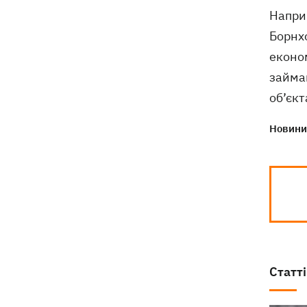
Дрони ЗСУ вразили 10
18:48
Наприк
електропідстанцій, 6 суден
Борнхо
"тіньового" флоту та базу ФСБ в
Криму
економ
займаю
об’єкт
Новини 
Статті