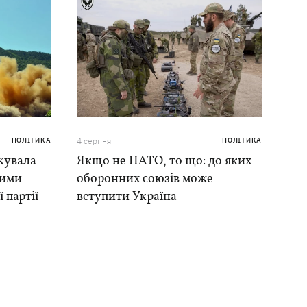
ПОЛІТИКА
4 серпня
ПОЛІТИКА
кувала
Якщо не НАТО, то що: до яких
ними
оборонних союзів може
 партії
вступити Україна