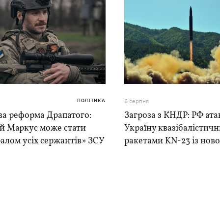
ПОЛІТИКА
5 серпня
ва реформа Драпатого:
Загроза з КНДР: РФ ата
ій Маркус може стати
Україну квазібалістич
алом усіх сержантів» ЗСУ
ракетами KN-23 із нової