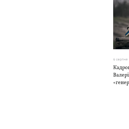
6 серпня
Кадро
Валер
«генер