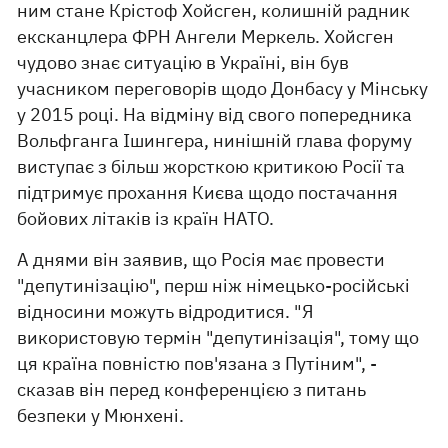
ним стане Крістоф Хойсген, колишній радник
ексканцлера ФРН Ангели Меркель. Хойсген
чудово знає ситуацію в Україні, він був
учасником переговорів щодо Донбасу у Мінську
у 2015 році. На відміну від свого попередника
Вольфганга Ішингера, нинішній глава форуму
виступає з більш жорсткою критикою Росії та
підтримує прохання Києва щодо постачання
бойових літаків із країн НАТО.
А днями він заявив, що Росія має провести
"депутинізацію", перш ніж німецько-російські
відносини можуть відродитися. "Я
використовую термін "депутинізація", тому що
ця країна повністю пов'язана з Путіним", -
сказав він перед конференцією з питань
безпеки у Мюнхені.