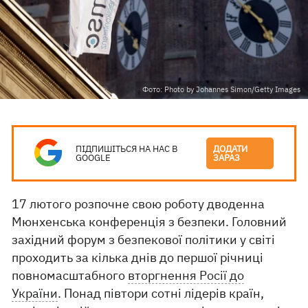
Фото: Photo by Johannes Simon/Getty Images​
ПІДПИШІТЬСЯ НА НАС В
ДОДАТИ
GOOGLE
ЗАРАЗ
17 лютого розпочне свою роботу дводенна
Мюнхенська конференція з безпеки. Головний
західний форум з безпекової політики у світі
проходить за кілька днів до першої річниці
повномасштабного
вторгнення Росії до
України
. Понад півтори сотні лідерів країн,