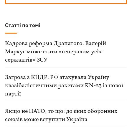
Статті по темі
Кадрова реформа Драпатого: Валерій
Маркус може стати «генералом усіх
сержантів» ЗСУ
Загроза з КНДР: РФ атакувала Україну
квазібалістичними ракетами KN-23 із нової
партії
Якщо не НАТО, то що: до яких оборонних
союзів може вступити Україна