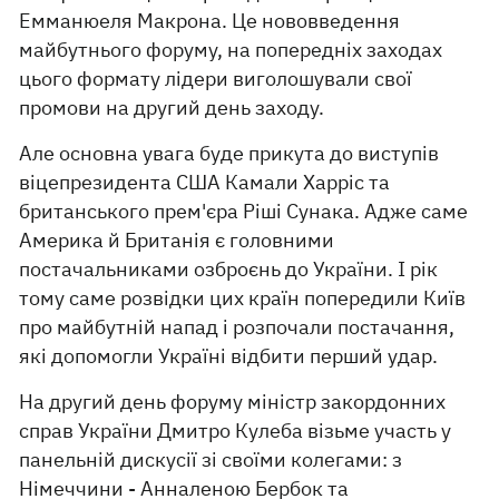
Емманюеля Макрона. Це нововведення
майбутнього форуму, на попередніх заходах
цього формату лідери виголошували свої
промови на другий день заходу.
Але основна увага буде прикута до виступів
віцепрезидента США Камали Харріс та
британського прем'єра Ріші Сунака. Адже саме
Америка й Британія є головними
постачальниками озброєнь до України. І рік
тому саме розвідки цих країн попередили Київ
про майбутній напад і розпочали постачання,
які допомогли Україні відбити перший удар.
На другий день форуму міністр закордонних
справ України Дмитро Кулеба візьме участь у
панельній дискусії зі своїми колегами: з
Німеччини - Анналеною Бербок та