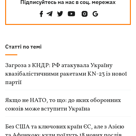
Підписуйтесь на нас в соц. мережах
Статті по темі
Загроза з КНДР: РФ атакувала Україну
квазібалістичними ракетами KN-23 із нової
партії
Якщо не НАТО, то що: до яких оборонних
союзів може вступити Україна
Без США та ключових країн ЄС, але з Азією
та Африкою: куди поїдуть 18 нових послів