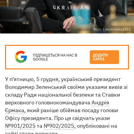
Фото: t.me/ermaka2022
ПІДПИШІТЬСЯ НА НАС В
ДОДАТИ
GOOGLE
ЗАРАЗ
У п'ятницю, 5 грудня, український президент
Володимир Зеленський своїми указами вивів зі
складу Ради національної безпеки та Ставки
верховного головнокомандувача
Андрія
Єрмака
, який раніше обіймав посаду голови
Офісу президента. Про це свідчать укази
№901/2025
та
№902/2025
, опубліковані на
сайті глави держави.