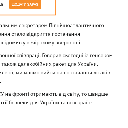
LE
ДОДАТИ ЗАРАЗ
ральним секретарем Північноатлантичного
ння стало відкриття постачання
повідомив у вечірньому
зверненні
.
ронної співпраці. Говорив сьогодні із генсеком
також далекобійних ракет для України.
лерії, ми маємо вийти на постачання літаків
.
У на фронті отримають від світу, то швидше
нтії безпеки для України та всіх країн-