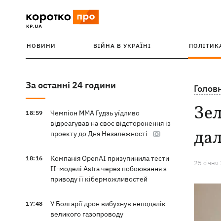
НОВИНИ
ВІЙНА В УКРАЇНІ
ПОЛІТИК
За останні 24 години
Голов
Зел
Чемпіон ММА Гудзь уїдливо
18:59
відреагував на своє відсторонення із
дал
проекту до Дня Незалежності
Компанія OpenAI призупинила тести
18:16
25 сiчня
ІІ-моделі Astra через побоювання з
приводу її кіберможливостей
У Болгарії дрон вибухнув неподалік
17:48
великого газопроводу