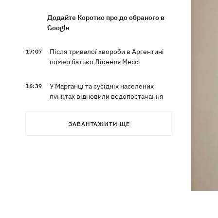
Додайте Коротко про до обраного в
Google
Після тривалої хвороби в Аргентині
17:07
помер батько Ліонеля Мессі
У Марганці та сусідніх населених
16:39
пунктах відновили водопостачання
Росіяни атакували рейсовий автобус у
16:11
ЗАВАНТАЖИТИ ЩЕ
Нікополі - є жертви
16:00
Кінець світу на 7 секунд: соцмережі в
паніці, чекаючи 12 серпня, і до чого
тут НАСА
У США запевнили, що Київ погодився
15:51
не нападати на неросійські танкери у
Чорному морі