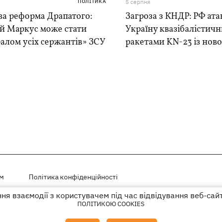
ПОЛІТИКА
5 серпня
ва реформа Драпатого:
Загроза з КНДР: РФ ата
ій Маркус може стати
Україну квазібалістич
алом усіх сержантів» ЗСУ
ракетами KN-23 із нової
ем
Політика конфіденційності
я взаємодії з користувачем під час відвідування веб-сай
і на правах реклами
ПОЛІТИКОЮ COOKIES
го гіперпосилання на KP.UA в першому абзаці.