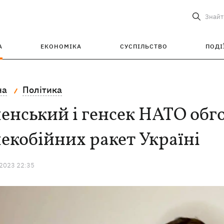
Знайт
А
ЕКОНОМІКА
СУСПІЛЬСТВО
ПОДІ
на
Політика
енський і генсек НАТО об
екобійних ракет Україні
 2023 22:35