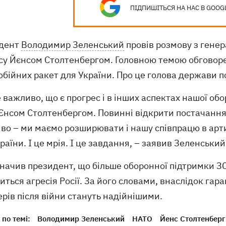
ПІДПИШІТЬСЯ НА НАС В GOOG
дент
Володимир Зеленський
провів розмову з гене
су Йєнсом Столтенбергом. Головною темою обговоре
обійних ракет для України. Про це голова держави 
 важливо, що є прогрес і в інших аспектах нашої обо
Єнсом Столтенбергом. Повинні відкрити постачання 
о – ми маємо розширювати і нашу співпрацю в арти
раїни. І це мрія. І це завдання, – заявив Зеленський
начив президент, що більше оборонної підтримки ЗС
иться агресія Росії. За його словами, внаслідок гара
рів після війни стануть надійнішими.
по темі:
Володимир Зеленський
НАТО
Йенс Столтенберг