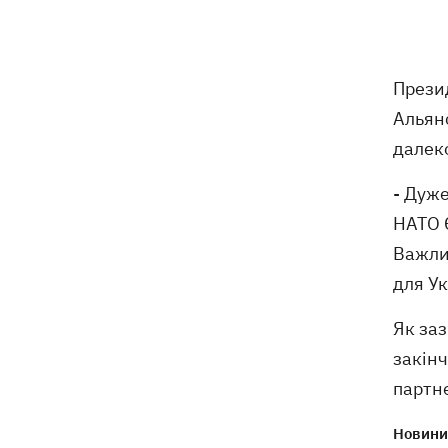
США щомісяця поставлятимуть
15:28
Україні ракети для Patriot, -
Прези
Зеленський
Альян
У Польщі спростували заяви про
15:08
далек
депортацію українців призовного віку
- "це популізм"
- Дуже
НАТО 
На Буковині затримали чоловіка, який
14:36
Важлив
11 днів ховався у лісі після того, як
поранив поліцейських
для Ук
На Київщині спалахнула пожежа у
14:09
Як заз
притулку для тварин «Сіріус» -
закінч
загинуло 8 собак
партне
Новини 