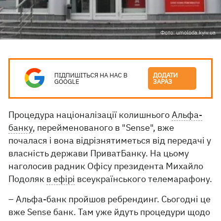
Фото: umoloda.kyiv.ua
ПІДПИШІТЬСЯ НА НАС В
ДОДАТИ
GOOGLE
ЗАРАЗ
Процедура націоналізації колишнього
Альфа-
банку
, перейменованого в "Sense", вже
почалася і вона відрізнятиметься від передачі у
власність держави ПриватБанку. На цьому
наголосив радник Офісу президента Михайло
Подоляк
в ефірі
всеукраїнського телемарафону.
– Альфа-банк пройшов ребрендинг. Сьогодні це
вже Sense банк. Там уже йдуть процедури щодо