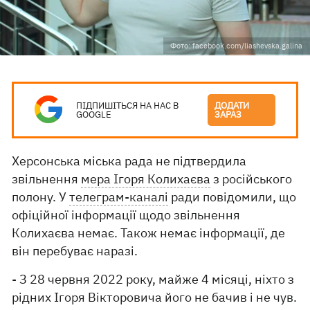
Фото: facebook.com/liashevska.galina
ПІДПИШІТЬСЯ НА НАС В
ДОДАТИ
GOOGLE
ЗАРАЗ
Херсонська міська рада не підтвердила
звільнення
мера Ігоря Колихаєва
з російського
полону. У
телеграм-каналі
ради повідомили, що
офіційної інформації щодо звільнення
Колихаєва немає. Також немає інформації, де
він перебуває наразі.
- З 28 червня 2022 року, майже 4 місяці, ніхто з
рідних Ігоря Вікторовича його не бачив і не чув.