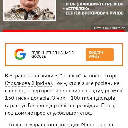
Фото: t.me/DIUkraine
ПІДПИШІТЬСЯ НА НАС В
ДОДАТИ
GOOGLE
ЗАРАЗ
В Україні збільшилися "ставки" за полон
Ігоря
Стрєлкова (Гіркіна)
. Тому, хто візьме росіянина
в полон, тепер призначено винагороду у розмірі
150 тисяч доларів. З них – 100 тисяч доларів
гарантує Головне управління розвідки. Про це
повідомляє прес-служба
відомства
.
– Головне управління розвідки Міністерства