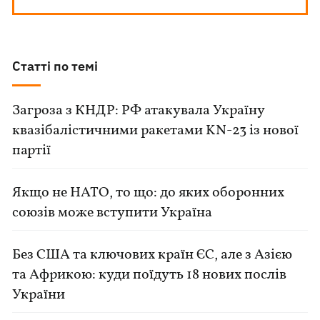
Статті по темі
Загроза з КНДР: РФ атакувала Україну
квазібалістичними ракетами KN-23 із нової
партії
Якщо не НАТО, то що: до яких оборонних
союзів може вступити Україна
Без США та ключових країн ЄС, але з Азією
та Африкою: куди поїдуть 18 нових послів
України