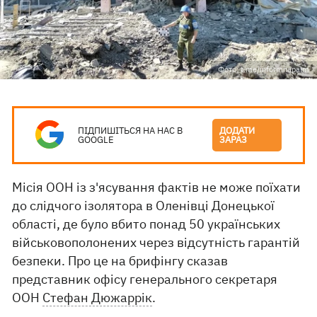
Фото: t.me/informnapalm
ПІДПИШІТЬСЯ НА НАС В
ДОДАТИ
GOOGLE
ЗАРАЗ
Місія ООН із з'ясування фактів не може поїхати
до слідчого ізолятора в Оленівці Донецької
області, де було вбито понад 50 українських
військовополонених через відсутність гарантій
безпеки. Про це на брифінгу сказав
представник офісу генерального секретаря
ООН
Стефан Дюжаррік
.