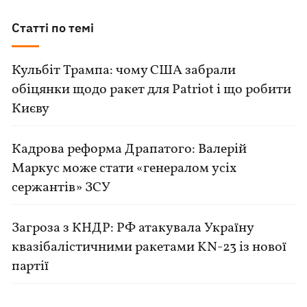
Статті по темі
Кульбіт Трампа: чому США забрали
обіцянки щодо ракет для Patriot і що робити
Києву
Кадрова реформа Драпатого: Валерій
Маркус може стати «генералом усіх
сержантів» ЗСУ
Загроза з КНДР: РФ атакувала Україну
квазібалістичними ракетами KN-23 із нової
партії