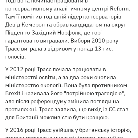
Тоді вона починає працювати в
консервативному аналітичному центрі Reform.
Там її помітив тодішній лідер консерваторів
Девід Кемерон та обрав кандидатом на округ
Південно-Західний Норфолк, де торі
гарантовано вигравали. Вибори 2010 року
Трасс виграла з відривом у понад 13 тис.
голосів.
У 2012 році Трасс почала працювати в
міністерстві освіти, а за два роки очолила
міністерство екології. Вона була противником
Brexit і називала його "потрійною трагедією",
але після референдуму змінила погляди на
протилежні. Трасс заявила, що вихід із ЄС став
для Британії можливістю бути кращою.
У 2016 році Трасс увійшла у британську історію,
ставши першою жінкою міністром юстиції та