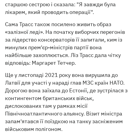
старшою сестрою і сказала: "Я завжди була
лікарем, який проводить операції".
Сама Трасс також посилено живить образ
«залізної леді». На початку виборчих перегонів
за лідерство консерваторів її запитали, ким із
минулих прем'єр-міністрів партії вона
найбільше захоплюється. Ліз Трасс дала чітку
відповідь: Маргарет Тетчер.
Ще у листопаді 2021 року вона вирушила до
Латвії для участі у нараді глав МЗС країн НАТО.
Дорогою вона заїхала до Естонії, де зустрілася з
контингентом британських військ,
дислокованих там у рамках місії
Північноатлантичного альянсу. Візит міністра
запам'ятався її поїздкою на танку засніженим
військовим полігоном.