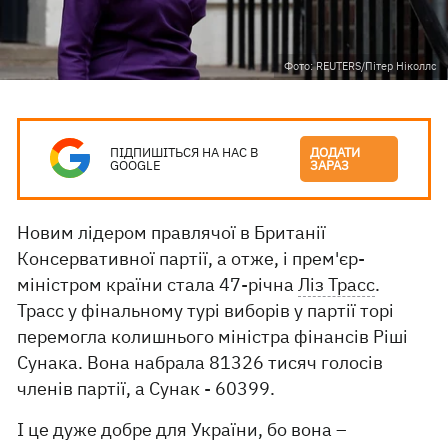
Фото: REUTERS/Пітер Ніколлс
ПІДПИШІТЬСЯ НА НАС В
ДОДАТИ
GOOGLE
ЗАРАЗ
Новим лідером правлячої в Британії
Консервативної партії, а отже, і прем'єр-
міністром країни стала 47-річна
Ліз Трасс
.
Трасс у фінальному турі виборів у партії торі
перемогла колишнього міністра фінансів Ріші
Сунака. Вона набрала 81326 тисяч голосів
членів партії, а Сунак - 60399.
І це дуже добре для України, бо вона –