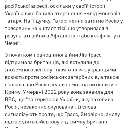
російської агресії, оскільки у своїй історії
Україна вже бачила вторгнення - «від монголів і
татар». На її думку, "вторгнення затягне Росію у
трясовину на кшталт тієї, що утворилася в
результаті війни в Афганістані або конфлікту в
Чечні".
З початком повноцінної війни Ліз Трасс
підтримала британців, які вступили до
Іноземного легіону і пліч-о-пліч з українцями
воюють проти російських загарбників, а також
сказала, що Росію реально можна витіснити з
Криму. У червні 2022 року вона заявила для
ВВС, що "та територія України, яку захопила
Росія, незаконно окупована". Її слова
сигналізують про те, що Трасс, ймовірно, знову
підтвердить військову підтримку Британії