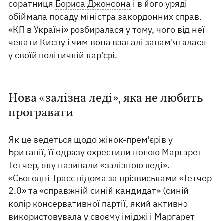
соратниця
Бориса Джонсона
і в його уряді
обіймала посаду міністра закордонних справ.
«КП в Україні» розбиралася у тому, чого від неї
чекати Києву і чим вона взагалі запам'яталася
у своїй політичній кар'єрі.
Нова «залізна леді», яка не любить
програвати
Як це ведеться щодо жінок-прем'єрів у
Британії, її одразу охрестили новою Маргарет
Тетчер, яку називали «залізною леді».
«Сьогодні Трасс відома за прізвиськами «Тетчер
2.0» та «справжній синій кандидат» (синій –
колір консервативної партії, який активно
використовувала у своєму іміджі і Маргарет