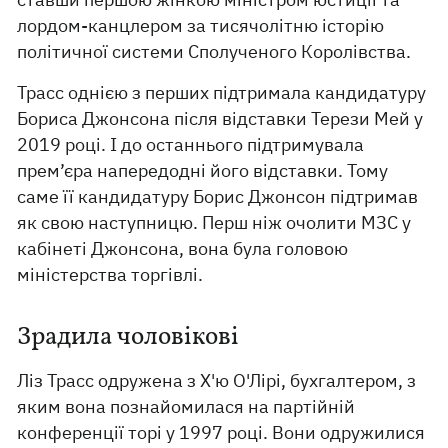
лордом-канцлером за тисячолітню історію
політичної системи Сполученого Королівства.
Трасс однією з перших підтримала кандидатуру
Бориса Джонсона після відставки Терези Мей у
2019 році. І до останнього підтримувала
прем’єра напередодні його відставки. Тому
саме її кандидатуру Борис Джонсон підтримав
як свою наступницю. Перш ніж очолити МЗС у
кабінеті Джонсона, вона була головою
міністерства торгівлі.
Зрадила чоловікові
Ліз Трасс одружена з Х'ю О'Лірі, бухгалтером, з
яким вона познайомилася на партійній
конференції торі у 1997 році. Вони одружилися