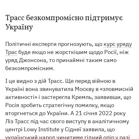
Трасс безкомпромісно підтримує
Україну
Політичні експерти прогнозують, що
курс уряду
Трас
буде якщо не жорсткішим щодо Росії, ніж
уряд Джонсона, то принаймні таким само
безкомпромісним.
І це видно з дій Трасс. Ще перед війною в
Україні вона звинуватила Москву в «зловмисній
активності» і застерегла Кремль, заявивши, що
Росія зробить стратегічну помилку, якщо
вторгнеться до України. А 21 січня 2022 року
Ліз Трасс під час свого виступу в аналітичному
центрі Lowy Institute у Сіднеї заявила, що
український народ чинитиме гідний опір у разі