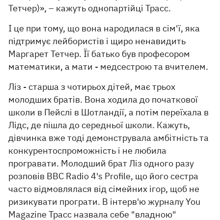
Тетчер)», – кажуть однопартійці Трасс.
І це при тому, що вона народилася в сім'ї, яка
підтримує лейбористів і щиро ненавидить
Маргарет Тетчер. Її батько був професором
математики, а мати - медсестрою та вчителем.
Ліз - старша з чотирьох дітей, має трьох
молодших братів. Вона ходила до початкової
школи в Пейслі в Шотландії, а потім переїхала в
Лідс, де пішла до середньої школи. Кажуть,
дівчинка вже тоді демонструвала амбітність та
конкурентоспроможність і не любила
програвати. Молодший брат Ліз одного разу
розповів BBC Radio 4's Profile, що його сестра
часто відмовлялася від сімейних ігор, щоб не
ризикувати програти. В інтерв'ю журналу You
Magazine Трасс назвала себе "владною"