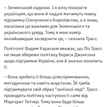
– Зеленський надихає. І я хочу показати
українцям, що вони й надалі матимуть повну
підтримку Сполученого Королівства, а я знаю,
наскільки це важливо для Зеленського та
українського уряду. Тому я маю намір
якнайшвидше засвідчити це, – сказала Трасс.
Політолог Вадим Карасьов вважає, що Ліз Трасс
не лише збереже політику Бориса Джонсона
щодо підтримки України, але й значно посилить
її.
– Вона зробить її більш цілеспрямованою,
методичною та навіть жорсткою. Їй треба
підтримувати свій образ "залізної леді". Трасс
проводить політику наступності саме від
Маргарет Тетчер. Тому вона буде більш