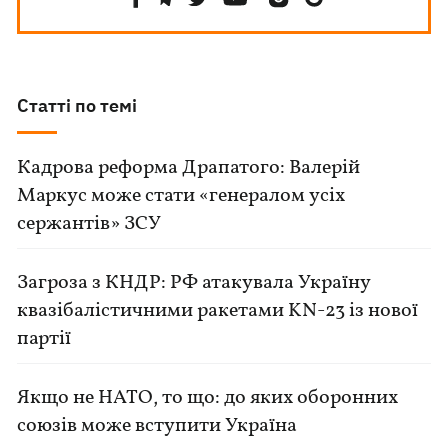
Статті по темі
Кадрова реформа Драпатого: Валерій
Маркус може стати «генералом усіх
сержантів» ЗСУ
Загроза з КНДР: РФ атакувала Україну
квазібалістичними ракетами KN-23 із нової
партії
Якщо не НАТО, то що: до яких оборонних
союзів може вступити Україна