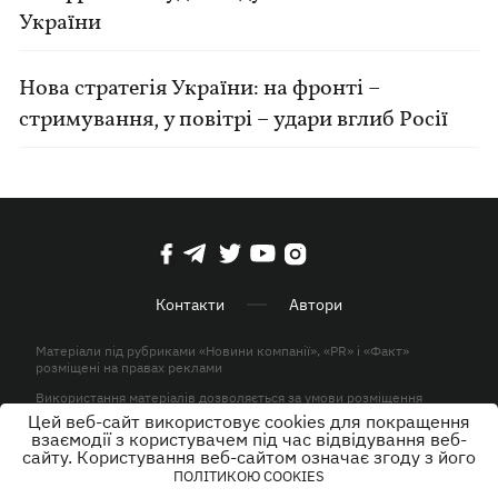
України
Нова стратегія України: на фронті –
стримування, у повітрі – удари вглиб Росії
Контакти
Автори
Матеріали під рубриками «Новини компанії», «PR» і «Факт»
розміщені на правах реклами
Використання матеріалів дозволяється за умови розміщення
активного гіперпосилання на KP.UA в першому абзаці.
Цей веб-сайт використовує cookies для покращення
взаємодії з користувачем під час відвідування веб-
© ТОВ «ЮЛАВ МЕДІА» 2026. Всі права захищені.
сайту. Користування веб-сайтом означає згоду з його
ПОЛІТИКОЮ COOKIES