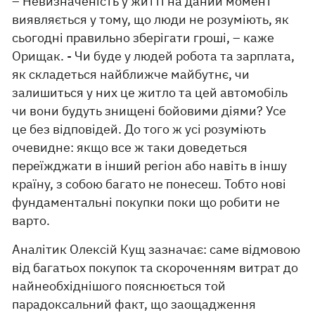
– Невизначеність у житті на даний момент
виявляється у тому, що люди не розуміють, як
сьогодні правильно зберігати гроші, – каже
Орищак. - Чи буде у людей робота та зарплата,
як складеться найближче майбутнє, чи
залишиться у них це житло та цей автомобіль
чи вони будуть знищені бойовими діями? Усе
це без відповідей. До того ж усі розуміють
очевидне: якщо все ж таки доведеться
переїжджати в інший регіон або навіть в іншу
країну, з собою багато не понесеш. Тобто нові
фундаментальні покупки поки що робити не
варто.
Аналітик Олексій Кущ зазначає: саме відмовою
від багатьох покупок та скороченням витрат до
найнеобхіднішого пояснюється той
парадоксальний факт, що заощадження