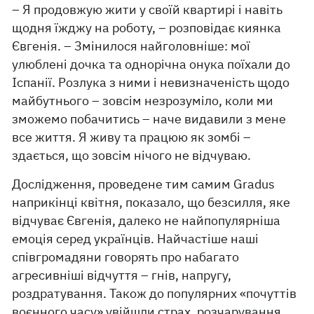
– Я продовжую жити у своїй квартирі і навіть
щодня їжджу на роботу, – розповідає киянка
Євгенія. – Змінилося найголовніше: мої
улюблені дочка та однорічна онука поїхали до
Іспанії. Розлука з ними і невизначеність щодо
майбутнього – зовсім незрозуміло, коли ми
зможемо побачитись – наче видавили з мене
все життя. Я живу та працюю як зомбі –
здається, що зовсім нічого не відчуваю.
Дослідження, проведене тим самим Gradus
наприкінці квітня, показало, що безсилля, яке
відчуває Євгенія, далеко не найпопулярніша
емоція серед українців. Найчастіше наші
співгромадяни говорять про набагато
агресивніші відчуття – гнів, напругу,
роздратування. Також до популярних «почуттів
воєнного часу» увійшли страх, розчарування,