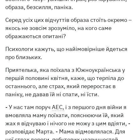
образа, безсилля, паніка.
Серед усіх цих відчуттів образа стоїть окремо –
якось не зовсім зрозуміло, на кого саме
ображаються опитані?
Психологи кажуть, що найімовірніше йдеться
про близьких.
Приятелька, яка поїхала з Южноукраїнська у
першій половині квітня, каже, що терпіла до
останнього, але страх, який переростає в
паніку, не давав їй ні спати, ні їсти.
- У нас там поруч
АЕС,
і з першого дня війни я
вмовляла маму поїхати, пояснюючи їй, який
жах я відчуваю і нічого не можу з цим вдіяти, -
розповідає Марта. - Мама відмовлялася. Для
неї страх дороги, побутових незручностей,