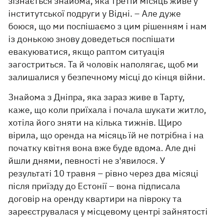
зізнається знайома, яка третій місяць живе у
інститутської подруги у Відні. – Але дуже
боюся, що ми поспішаємо з цим рішенням і нам
із донькою знову доведеться поспішати
евакуюватися, якщо раптом ситуація
загостриться. Та й чоловік наполягає, щоб ми
залишалися у безпечному місці до кінця війни.
Знайома з Дніпра, яка зараз живе в Тарту,
каже, що коли приїхала і почала шукати житло,
хотіла його зняти на кілька тижнів. Щиро
вірила, що оренда на місяць їй не потрібна і на
початку квітня вона вже буде вдома. Але дні
йшли днями, певності не з'явилося. У
результаті 10 травня – рівно через два місяці
після приїзду до Естонії – вона підписала
договір на оренду квартири на півроку та
зареєструвалася у місцевому центрі зайнятості