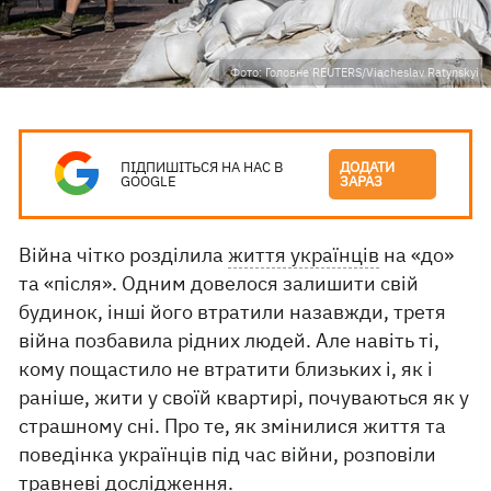
Фото: Головне REUTERS/Viacheslav Ratynskyi
ПІДПИШІТЬСЯ НА НАС В
ДОДАТИ
GOOGLE
ЗАРАЗ
Війна чітко розділила
життя українців
на «до»
та «після». Одним довелося залишити свій
будинок, інші його втратили назавжди, третя
війна позбавила рідних людей. Але навіть ті,
кому пощастило не втратити близьких і, як і
раніше, жити у своїй квартирі, почуваються як у
страшному сні. Про те, як змінилися життя та
поведінка українців під час війни, розповіли
травневі дослідження.