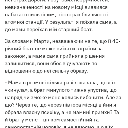
невизначеності на новому місці виявився
набагато сильнішим, ніж страх близькості
атомної станції. У результаті я поїхала сама, а
до мами переїхав мій старший брат.
За словами Марти, незважаючи на те, що її 40-
річний брат не може виїхати з країни за
законом, а мама сама прийняла рішення
залишитися, вони обоє відчувають по
відношенню до неї сильну образу.
- Мама в розмові кілька разів сказала, що я їх
«кинула», а брат минулого тижня упустив, що
навряд чи зможе мене колись вибачити. Але за
що? Через те, що через півтора місяці війни я
обрала власну психіку, а не мамині примхи? Та
й брат у мене – цілком самостійний та
самодостатній чоловік, я не вважаю, що я їх