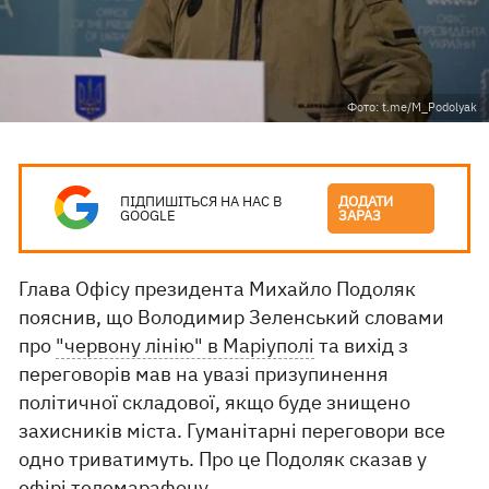
Фото: t.me/M_Podolyak
ПІДПИШІТЬСЯ НА НАС В
ДОДАТИ
GOOGLE
ЗАРАЗ
Глава Офісу президента Михайло Подоляк
пояснив, що Володимир Зеленський словами
про
"червону лінію" в Маріуполі
та вихід з
переговорів мав на увазі призупинення
політичної складової, якщо буде знищено
захисників міста. Гуманітарні переговори все
одно триватимуть. Про це Подоляк сказав у
ефірі телемарафону.