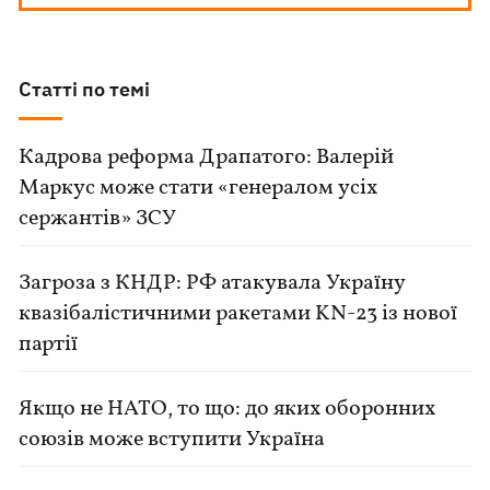
Статті по темі
Кадрова реформа Драпатого: Валерій
Маркус може стати «генералом усіх
сержантів» ЗСУ
Загроза з КНДР: РФ атакувала Україну
квазібалістичними ракетами KN-23 із нової
партії
Якщо не НАТО, то що: до яких оборонних
союзів може вступити Україна