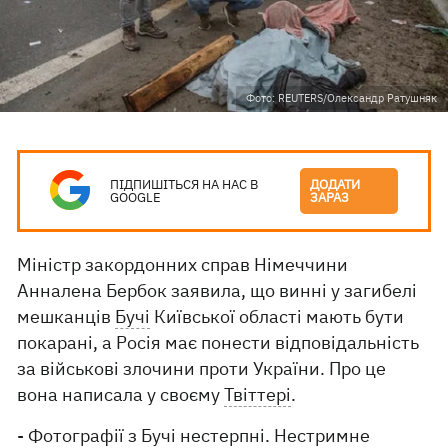
Фото: REUTERS/Олександр Ратушняк
ПІДПИШІТЬСЯ НА НАС В
ДОДАТИ
GOOGLE
ЗАРАЗ
Міністр закордонних справ Німеччини
Анналена Бербок заявила, що винні у загибелі
мешканців
Бучі
Київської області мають бути
покарані, а Росія має понести відповідальність
за військові злочини проти України. Про це
вона написала у своєму
Твіттері
.
- Фотографії з Бучі нестерпні. Нестримне