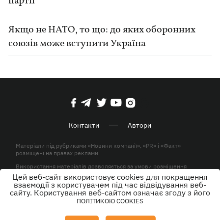
партії
Якщо не НАТО, то що: до яких оборонних
союзів може вступити Україна
Контакти
Автори
Матеріали під рубриками «Новини компанії», «PR» і «Факт»
розміщені на правах реклами
Використання матеріалів дозволяється за умови розміщення
активного гіперпосилання на KP.UA в першому абзаці.
Цей веб-сайт використовує cookies для покращення
взаємодії з користувачем під час відвідування веб-
© ТОВ «ЮЛАВ МЕДІА» 2026. Всі права захищені.
сайту. Користування веб-сайтом означає згоду з його
ПОЛІТИКОЮ COOKIES
Дизайн