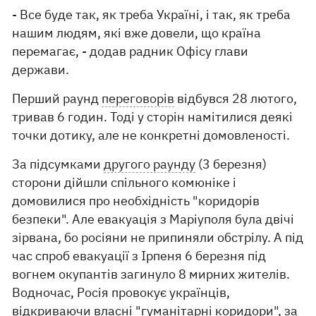
- Все буде так, як треба Україні, і так, як треба
нашим людям, які вже довели, що країна
перемагає, - додав радник Офісу глави
держави.
Перший раунд
переговорів
відбувся 28 лютого,
тривав 6 годин. Тоді у сторін намітилися деякі
точки дотику, але не конкретні домовленості.
За підсумками
другого раунду
(3 березня)
сторони дійшли спільного комюніке і
домовилися про необхідність "коридорів
безпеки". Але евакуація з Маріуполя була двічі
зірвана, бо росіяни не припиняли обстрілу. А під
час спроб евакуації з Ірпеня 6 березня під
вогнем окупантів загинуло 8 мирних жителів.
Водночас, Росія провокує українців,
відкриваючи власні "гуманітарні коридори", за