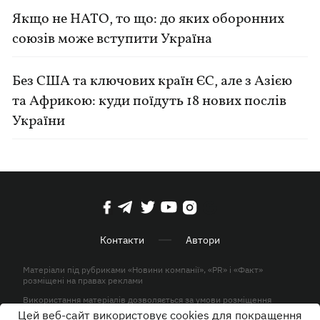
Якщо не НАТО, то що: до яких оборонних
союзів може вступити Україна
Без США та ключових країн ЄС, але з Азією
та Африкою: куди поїдуть 18 нових послів
України
Контакти
Автори
Матеріали під рубриками «Новини компанії», «PR» і «Факт»
розміщені на правах реклами
Використання матеріалів дозволяється за умови розміщення
активного гіперпосилання на KP.UA в першому абзаці.
Цей веб-сайт використовує cookies для покращення