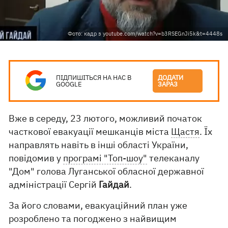
Фото: кадр з youtube.com/watch?v=b3RSEGnJi5k&t=4448s
ПІДПИШІТЬСЯ НА НАС В
ДОДАТИ
GOOGLE
ЗАРАЗ
Вже в середу, 23 лютого, можливий початок
часткової евакуації мешканців міста
Щастя
. Їх
направлять навіть в інші області України,
повідомив у
програмі "Топ-шоу"
телеканалу
"Дом" голова Луганської обласної державної
адміністрації Сергій
Гайдай
.
За його словами, евакуаційний план уже
розроблено та погоджено з найвищим