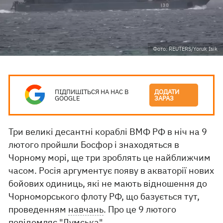
Фото: REUTERS/Yoruk Isik
ПІДПИШІТЬСЯ НА НАС В
ДОДАТИ
GOOGLE
ЗАРАЗ
Три великі десантні кораблі ВМФ РФ в ніч на 9
лютого пройшли Босфор і знаходяться в
Чорному морі, ще три зроблять це найближчим
часом. Росія аргументує появу в акваторії нових
бойових одиниць, які не мають відношення до
Чорноморського флоту РФ, що базується тут,
проведенням
навчань
. Про це 9 лютого
повідомляє "
Думська
".