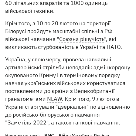
60 літальних апаратів та 1000 одиниць
військової техніки.
Крім того, з 10 по 20 лютого на території
Білорусі пройдуть масштабні спільні з РФ
військові навчання "
Союзна рішучість
", які
викликають стурбованість в Україні та НАТО.
Україна, у свою чергу, провела навчальні
артилерійські стрільби неподалік адмінкордону
окупованого Криму і в терміновому порядку
навчає українських військових користуватися
поставленими до країни з Великобританії
гранатометами
NLAW
. Крім того, 9 лютого в
Україні стартували "дзеркальні" по відношенню
до російсько-білоруського навчання
"
Заметіль-2022
", а також
танкові навчання
.
Новини по темі:
ВМС
Війна України з Росією