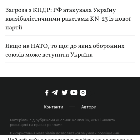
Загроза з КНДР: РФ атакувала Україну
квазібалістичними ракетами KN-23 із нової
партії
Якщо не НАТО, то що: до яких оборонних
союзів може вступити Україна
Контакти
Автори
Матеріали під рубриками «Новини компанії», «PR» і «Факт»
розміщені на правах реклами
Використання матеріалів дозволяється за умови розміщення
активного гіперпосилання на KP.UA в першому абзаці.
Цей веб-сайт використовує cookies для покращення