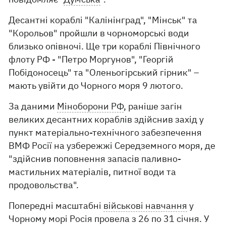
Десантні кораблі "Калінінград", "Мінськ" та
"Корольов" пройшли в чорноморські води
близько опівночі. Ще три кораблі Північного
флоту РФ - "Петро Моргунов", "Георгій
Побідоносець" та "Оленьогірський гірник" –
мають увійти до Чорного моря 9 лютого.
За даними
Міноборони РФ
, раніше загін
великих десантних кораблів здійснив захід у
пункт матеріально-технічного забезпечення
ВМФ Росії на узбережжі Середземного моря, де
"здійснив поповнення запасів паливно-
мастильних матеріалів, питної води та
продовольства".
Попередні масштабні
військові навчання
у
Чорному морі Росія провела з 26 по 31 січня. У