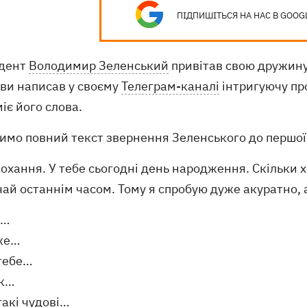
ПІДПИШІТЬСЯ НА НАС В GOOG
дент
Володимир Зеленський
привітав свою дружину 
ви написав у своєму
Телеграм-каналі
інтригуючу пр
іє його слова.
имо повний текст звернення Зеленського до першої 
охання. У тебе сьогодні день народження. Скільки х
ай останнім часом. Тому я спробую дуже акуратно, 
е…
же…
 тебе…
як…
такі чудові…