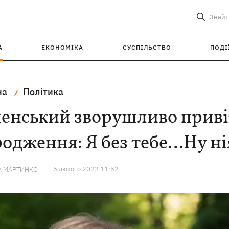
Знайт
А
ЕКОНОМІКА
СУСПІЛЬСТВО
ПОДІ
на
Політика
ленський зворушливо приві
одження: Я без тебе…Ну н
6 лютого 2022 11:52
А МАРТИНКО