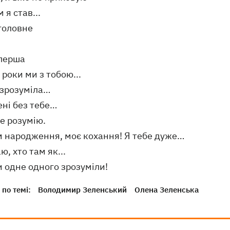
м я став...
головне
 перша
ці роки ми з тобою...
 зрозуміла…
ені без тебе…
це розумію.
 ​​народження, моє кохання! Я тебе дуже…
ю, хто там як...
 одне одного зрозуміли!
по темі:
Володимир Зеленський
Олена Зеленська