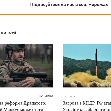
Підписуйтесь на нас в соц. мережах
 по темі
ПОЛІТИКА
5 серпня
ва реформа Драпатого:
Загроза з КНДР: РФ ата
ій Маркус може стати
Україну квазібалістич