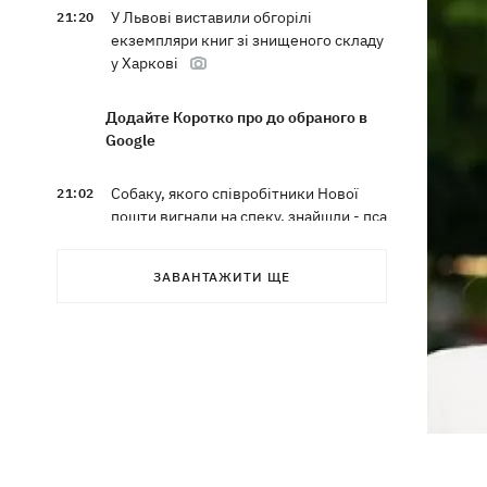
У Львові виставили обгорілі
21:20
екземпляри книг зі знищеного складу
у Харкові
Додайте Коротко про до обраного в
Google
Собаку, якого співробітники Нової
21:02
пошти вигнали на спеку, знайшли - пса
нагодували та забрали додому
ЗАВАНТАЖИТИ ЩЕ
Сенат США схвалив законопроект
20:40
Грема про "пекельні санкції" проти
РФ
Зеленський вперше прибув до Сербії
20:14
та розповів про цілі візиту
У Львові запровадили карантинні
20:04