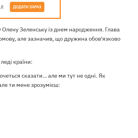
LE
ДОДАТИ ЗАРАЗ
Олену Зеленську із днем ​​народження. Глава
омову, але зазначив, що дружина обов'язково
леді країни:
очеться сказати… але ми тут не одні. Як
але ти мене зрозумієш: