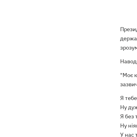
обмеження через виявлення сказу в
кота
Україна та Польща завершили
19:49
Прези
ексгумацію жертв Волинської трагедії
у двох селах на Волині
держа
зрозум
У Будапешті після обмілення Дунаю
19:16
підняли з дна мотоцикл вермахту та
Навод
останки двох солдатів
"Моє к
19:00
Анекдоти та меми тижня: прильоти-
зазвич
прильоти, ідіть на болота і
український Джеймс Бонд з
Я теб
кабачками
Ну ду
Тисяча незаконно списаних чоловіків
18:53
Я без
- суд взяв під варту ексочільника
Ну ні
Мукачівського ТЦК
У нас 