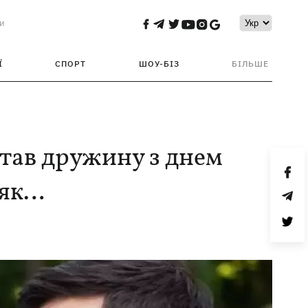
и
Ї
СПОРТ
ШОУ-БІЗ
БІЛЬШЕ
тав дружину з днем
іяк…