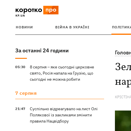
НОВИНИ
ВІЙНА В УКРАЇНІ
ПОЛІТИК
За останні 24 години
Голов
Зе
8 серпня – яке сьогодні церковне
05:30
свято, Росія напала на Грузію, що
нар
сьогодні не можна робити
7 серпня
КРІСТІН
Суспільно відреагувало на лист Олі
21:47
Полякової із закликами змінити
правила Нацвідбору