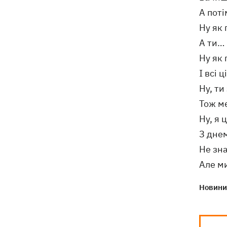
А поті
Ну як 
А ти…
Ну як
І всі 
Ну, ти
Тож м
Ну, я 
З днем
Не зна
Але ми
Новини 