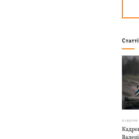
Статті
6 серпня
Кадро
Валер