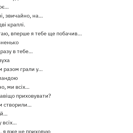
воє…
і, звичайно, на…
дві краплі.
аю, вперше я тебе ще побачив...
вненько
дразу в тебе…
вуха
м разом грали у...
мандою
но, ​​ми всіх…
навіщо приховувати?
ім створили…
-й…
у всіх…
, я вже не приховую