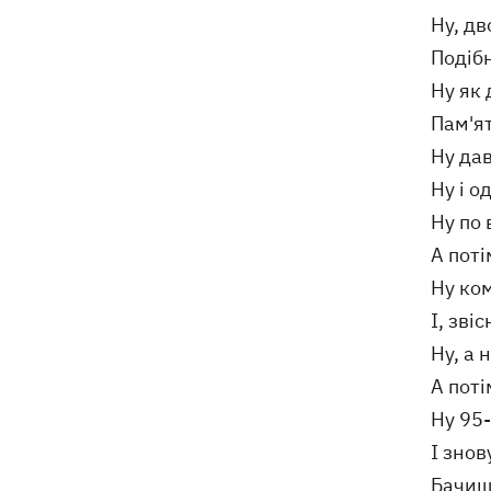
Дрони ЗСУ вразили 10
18:48
Ну, д
електропідстанцій, 6 суден
Подібн
"тіньового" флоту та базу ФСБ в
Криму
Ну як 
Пам'ят
Ну да
Ну і о
Ну по 
А поті
Ну ко
І, звіс
Ну, а 
А пот
Ну 95
І знов
Бачиш