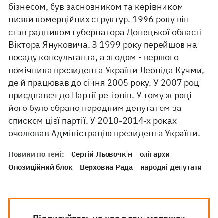
бізнесом, був засновником та керівником
низки комерційних структур. 1996 року він
став радником губернатора Донецької області
Віктора Януковича. З 1999 року перейшов на
посаду консультанта, а згодом - першого
помічника президента України Леоніда Кучми,
де й працював до січня 2005 року. У 2007 році
приєднався до Партії регіонів. У тому ж році
його було обрано народним депутатом за
списком цієї партії. У 2010-2014-х роках
очолював Адміністрацію президента України.
Новини по темі:
Сергій Льовочкін
олігархи
Опозиційний блок
Верховна Рада
народні депутати
Підписуйтесь на нас в соц. мережах