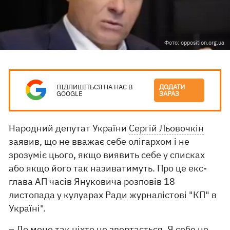
Фото: opposition.org.ua
ПІДПИШІТЬСЯ НА НАС В
ДОДАТИ
GOOGLE
ЗАРАЗ
Народний депутат України
Сергій Льовочкін
заявив, що не вважає себе олігархом і не
зрозуміє цього, якщо виявить себе у списках
або якщо його так називатимуть. Про це екс-
глава АП часів Януковича розповів 18
листопада у кулуарах Ради журналістові "КП" в
Україні".
– До мене так ніхто не звертається. Я себе не