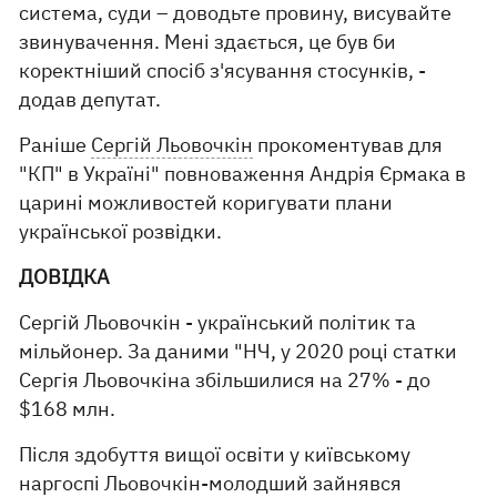
система, суди – доводьте провину, висувайте
звинувачення. Мені здається, це був би
коректніший спосіб з'ясування стосунків, -
додав депутат.
Раніше
Сергій Льовочкін
прокоментував для
"КП" в Україні" повноваження Андрія Єрмака в
царині можливостей коригувати плани
української розвідки.
ДОВІДКА
Сергій Льовочкін - український політик та
мільйонер. За даними "НЧ, у 2020 році статки
Сергія Льовочкіна збільшилися на 27% - до
$168 млн.
Після здобуття вищої освіти у київському
наргоспі Льовочкін-молодший зайнявся