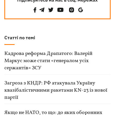
Статті по темі
Кадрова реформа Драпатого: Валерій
Маркус може стати «генералом усіх
сержантів» ЗСУ
Загроза з КНДР: РФ атакувала Україну
квазібалістичними ракетами KN-23 із нової
партії
Якщо не НАТО, то що: до яких оборонних