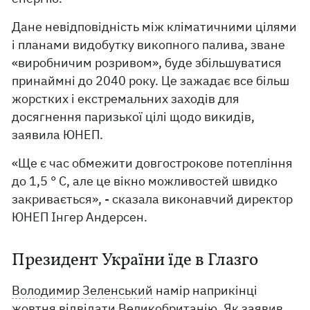
Дане невідповідність між кліматичними цілями
і планами видобутку викопного палива, зване
«виробничим розривом», буде збільшуватися
принаймні до 2040 року. Це зажадає все більш
жорстких і екстремальних заходів для
досягнення паризької цілі щодо викидів,
заявила ЮНЕП.
«Ще є час обмежити довгострокове потепління
до 1,5 ° C, але це вікно можливостей швидко
закривається», - сказала виконавчий директор
ЮНЕП Інгер Андерсен.
Президент України їде в Глазго
Володимир Зеленський
намір наприкінці
жовтня відвідати Великобританію. Як заявив