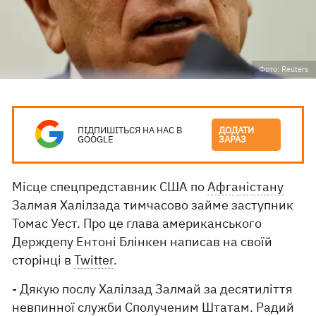
Фото: Reuters
ПІДПИШІТЬСЯ НА НАС В
ДОДАТИ
GOOGLE
ЗАРАЗ
Місце спецпредставник США по
Афганістану
Залмая Халілзада тимчасово займе заступник
Томас Уест. Про це глава американського
Держдепу Ентоні Блінкен написав на своїй
сторінці в
Twitter
.
- Дякую послу Халілзад Залмай за десятиліття
невпинної служби Сполученим Штатам. Радий