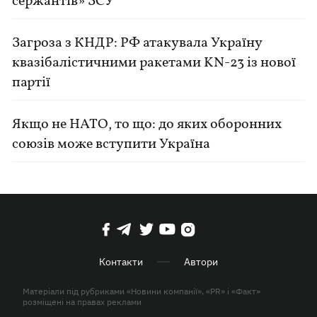
сержантів» ЗСУ
Загроза з КНДР: РФ атакувала Україну
квазібалістичними ракетами KN-23 із нової
партії
Якщо не НАТО, то що: до яких оборонних
союзів може вступити Україна
Контакти
Автори
Матеріали під рубриками «Новини компанії», «PR» і «Факт»
розміщені на правах реклами