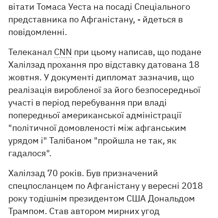
вітати Томаса Уеста на посаді Спеціального
представника по Афганістану, - йдеться в
повідомленні.
Телеканал
CNN
при цьому написав, що подане
Халілзад прохання про відставку датована 18
жовтня. У документі дипломат зазначив, що
реалізація виробленої за його безпосередньої
участі в період перебування при владі
попередньої американської адміністрації
"політичної домовленості між афганським
урядом і" Талібаном "пройшла не так, як
гадалося".
Халілзад 70 років. Був призначений
спецпосланцем по Афганістану у вересні 2018
року тодішнім президентом США Дональдом
Трампом. Став автором мирних угод