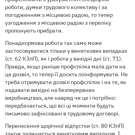
роботи, думки трудового колективу і за
погодженням з місцевою радою, то тепер
узгодження з місцевою радою з переліку
пропонують прибрати.
Понаднормова робота так само може
застосовуватися тільки у виняткових випадках
(ст. 62 КЗпП), як і робота у вихідні дні (ст. 71).
Правда, якщо раніше профспілка мала дати на
це дозвіл, то тепер її досить поінформувати. Не
треба отримувати дозвіл профспілок і на те, як
надавати вихідні на безперервних
виробництвах, але навряд чи це і потрібно:
передбачається, що всі ці моменти будуть
письмово зафіксовані в трудовому договорі.
Перенесення щорічної відпустки (ст. 80 КЗпП)
також залишається винятковим випадком. І