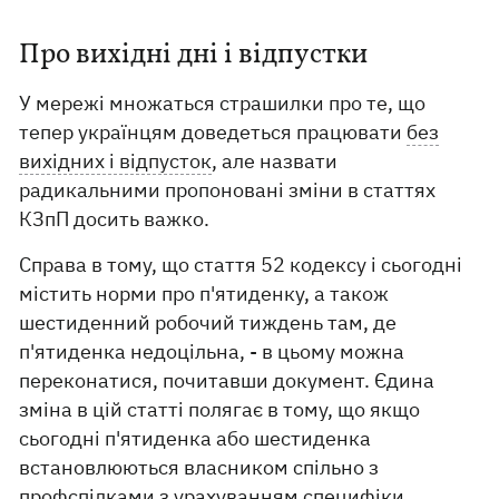
Про вихідні дні і відпустки
У мережі множаться страшилки про те, що
тепер українцям доведеться працювати
без
вихідних і відпусток
, але назвати
радикальними пропоновані зміни в статтях
КЗпП досить важко.
Справа в тому, що стаття 52 кодексу і сьогодні
містить норми про п'ятиденку, а також
шестиденний робочий тиждень там, де
п'ятиденка недоцільна, - в цьому можна
переконатися, почитавши документ. Єдина
зміна в цій статті полягає в тому, що якщо
сьогодні п'ятиденка або шестиденка
встановлюються власником спільно з
профспілками з урахуванням специфіки