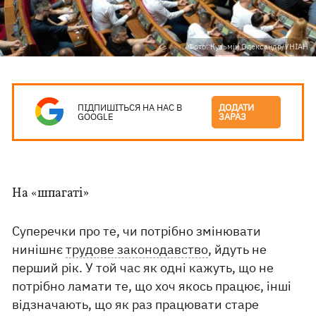
Фото: Кузьмін Олександр/УНІАН
ПІДПИШІТЬСЯ НА НАС В
ДОДАТИ
GOOGLE
ЗАРАЗ
На «шпагаті»
Суперечки про те, чи потрібно змінювати
нинішнє
трудове законодавство
, йдуть не
перший рік. У той час як одні кажуть, що не
потрібно ламати те, що хоч якось працює, інші
відзначають, що як раз працювати старе