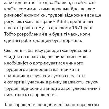
законодавство і не дає. Мовляв, в той час як
країна семимильними кроками йде шляхом
ринкової економіки, трудові відносини все ще
регулюються застарілим КЗпП, прийнятим
півсотні років тому - в далекому 1971 році.
Тобто розроблений він був в ті часи, коли
єдиним роботодавцем була держава.
Сьогодні ж бізнесу доводиться буквально
«сидіти на шпагаті», розриваючись між
необхідністю дотримуватися чинного
трудового законодавства і наймати
працівників в сучасних умовах. Багато
експертів і учасників ринку вважають існуючі
трудові відносини занадто зарегульованими і
вимагають їх спрощення.
Такі спрощення передбачені законопроектом