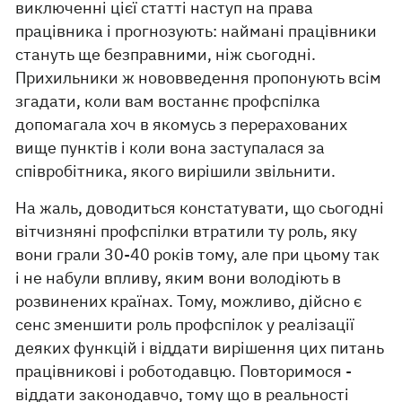
виключенні цієї статті наступ на права
працівника і прогнозують: наймані працівники
стануть ще безправними, ніж сьогодні.
Прихильники ж нововведення пропонують всім
згадати, коли вам востаннє профспілка
допомагала хоч в якомусь з перерахованих
вище пунктів і коли вона заступалася за
співробітника, якого вирішили звільнити.
На жаль, доводиться констатувати, що сьогодні
вітчизняні профспілки втратили ту роль, яку
вони грали 30-40 років тому, але при цьому так
і не набули впливу, яким вони володіють в
розвинених країнах. Тому, можливо, дійсно є
сенс зменшити роль профспілок у реалізації
деяких функцій і віддати вирішення цих питань
працівникові і роботодавцю. Повторимося -
віддати законодавчо, тому що в реальності