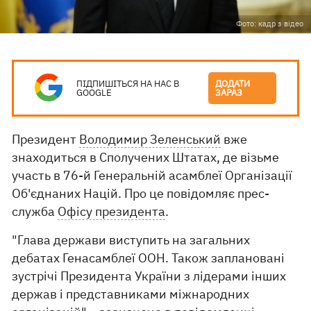
Фото: кадр з відео
ПІДПИШІТЬСЯ НА НАС В
ДОДАТИ
GOOGLE
ЗАРАЗ
Президент
Володимир Зеленський
вже
знаходиться в Сполучених Штатах, де візьме
участь в 76-й Генеральній асамблеї Організації
Об'єднаних Націй. Про це повідомляє прес-
служба
Офісу президента
.
"Глава держави виступить на загальних
дебатах Генасамблеї ООН. Також заплановані
зустрічі Президента України з лідерами інших
держав і представниками міжнародних