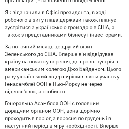
організацій", - зазначено в повідомленні.
Як відзначили в Офісі президента, в ході
робочого візиту глава держави також планує
зустрітися з українською громадою в США, а
також з представниками бізнесу і інвесторами.
За поточний місяць це другий візит
Зеленського до США. Вперше він відвідував
країну на початку вересня, де
провів зустріч
з
американським колегою Джо Байденом. Цього
разу український лідер вирішив взяти участь у
Генасамблеї ООН в Нью-Йорку не через
відеозв'язок, а особисто.
Генеральна Асамблея ООН є головним
дорадчим органом ООН, вона щорічно
проходить в період з вересня по грудень і в
наступний період в міру необхідності. Вперше