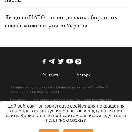
партії
Якщо не НАТО, то що: до яких оборонних
союзів може вступити Україна
Контакти
Автори
Матеріали під рубриками «Новини компанії», «PR» і «Факт»
розміщені на правах реклами
Використання матеріалів дозволяється за умови розміщення
активного гіперпосилання на KP.UA в першому абзаці.
Цей веб-сайт використовує cookies для покращення
взаємодії з користувачем під час відвідування веб-
© ТОВ «ЮЛАВ МЕДІА» 2026. Всі права захищені.
сайту. Користування веб-сайтом означає згоду з його
ПОЛІТИКОЮ COOKIES
Дизайн