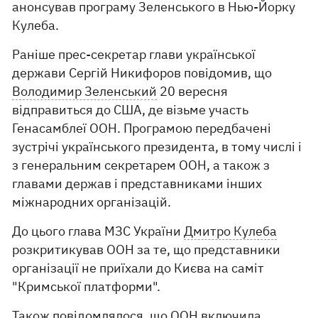
анонсував програму Зеленського в Нью-Йорку
Кулеба.
Раніше прес-секретар глави української
держави Сергій Никифоров повідомив, що
Володимир Зеленський
20 вересня
відправиться до США, де візьме участь
Генасамблеї ООН. Програмою передбачені
зустрічі українського президента, в тому числі і
з генеральним секретарем ООН, а також з
главами держав і представниками інших
міжнародних організацій.
До цього глава МЗС України
Дмитро Кулеба
розкритикував ООН за те, що представники
організації не приїхали до Києва на саміт
"Кримської платформи".
Також повідомлялося, що ООН включила