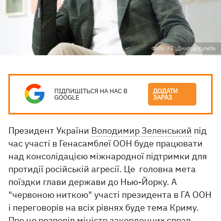
Фото: FB \Дмитро Кулеба
ПІДПИШІТЬСЯ НА НАС В
ДОДАТИ
GOOGLE
ЗАРАЗ
Президент України
Володимир Зеленський
під
час участі в Генасамблеї ООН буде працювати
над консолідацією міжнародної підтримки для
протидії російській агресії. Це головна мета
поїздки глави держави до Нью-Йорку. А
"червоною ниткою" участі президента в ГА ООН
і переговорів на всіх рівнях буде тема Криму.
Про це розповів міністр закордонних справ