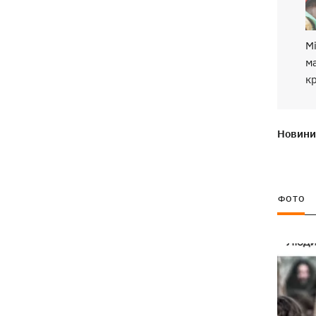
Російські дрони знищили депо
19:15
Укрпошти у Павлограді, загинули
М
співробітники
ма
кр
Зеленський заснував нове свято -
18:43
День військ зв'язку та кібербезпеки
ЗСУ
Новини 
Український кандидат у судді МКС
18:13
Кішакевич не пройшов тест на знання
мов
ФОТО
18:05
Кадрова реформа Драпатого:
Валерій Маркус може стати
«генералом усіх сержантів» ЗСУ
Оленівка: «Азов», СБУ та Офіс
17:58
Генпрокурора оприлюднили нові