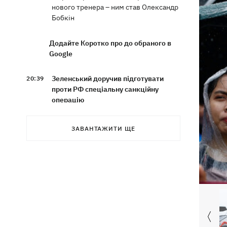
нового тренера – ним став Олександр
Бобкін
Додайте Коротко про до обраного в
Google
Зеленський доручив підготувати
20:39
проти РФ спеціальну санкційну
операцію
Дрони СБУ вразили два кораблі ФСБ
20:12
ЗАВАНТАЖИТИ ЩЕ
РФ "Балаклава" та "Керч"
Зеленський підписав укази про
19:40
звільнення ще чотирьох послів
Сердечко не витримало - внаслідок
19:19
атаки РФ у притулку на Київщині
загинули собаки