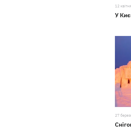
12 квiтн
У Киє
27 берез
Сніго