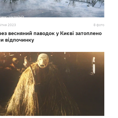
вiтня 2023
8 фото
рез весняний паводок у Києві затоплено
ни відпочинку