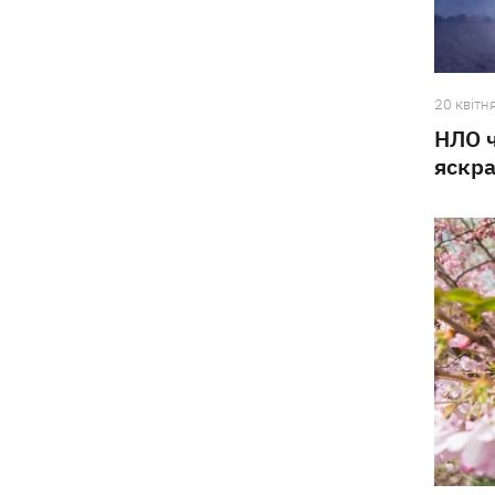
20 квiтн
НЛО ч
яскра