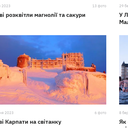
я 2023
13 фото
29 б
ві розквітли магнолії та сакури
У 
Ма
ня 2023
6 фото
8 бе
ві Карпати на світанку
Як