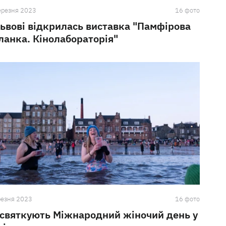
ерезня 2023
16 фото
Львові відкрилась виставка "Памфірова
ланка. Кінолабораторія"
резня 2023
16 фото
 святкують Міжнародний жіночий день у