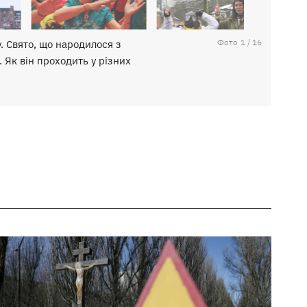
Фото
1
/
16
. Свято, що народилося з
 Як він проходить у різних