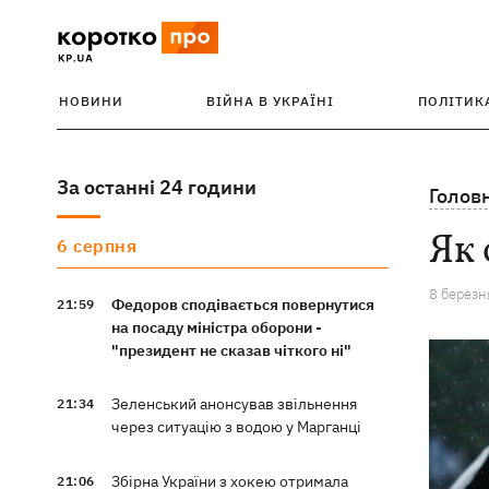
НОВИНИ
ВІЙНА В УКРАЇНІ
ПОЛІТИК
За останні 24 години
Голов
Як 
6 серпня
8 березн
Федоров сподівається повернутися
21:59
на посаду міністра оборони -
"президент не сказав чіткого ні"
Зеленський анонсував звільнення
21:34
через ситуацію з водою у Марганці
Збірна України з хокею отримала
21:06