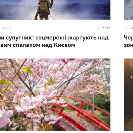
я 2023
18 фото
17 к
и супутник: соцмережі жартують над
Че
вим спалахом над Києвом
зо