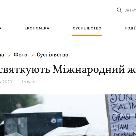
Знайт
А
ЕКОНОМІКА
СУСПІЛЬСТВО
ПОДІ
на
Фото
Суспільство
святкують Міжнародний жі
я 2023
16 Фото