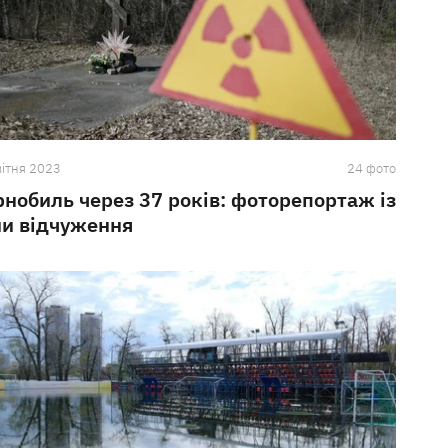
вiтня 2023
24 фото
рнобиль через 37 років: фоторепортаж із
ни відчуження