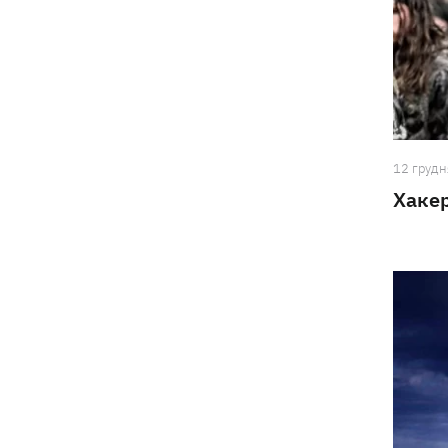
деталі теракту проти українських
військовополонених
12 грудн
Хакер