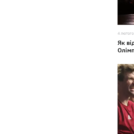
4 лютого
Як ві
Олім