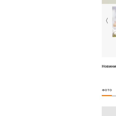
ексгумацію жертв Волинської трагедії
у двох селах на Волині
У Будапешті після обмілення Дунаю
19:16
підняли з дна мотоцикл вермахту та
останки двох солдатів
19:00
Анекдоти та меми тижня: прильоти-
прильоти, ідіть на болота і
український Джеймс Бонд з
кабачками
Новини 
Тисяча незаконно списаних чоловіків
18:53
- суд взяв під варту ексочільника
Мукачівського ТЦК
ФОТО
Дрони ЗСУ вразили 10
18:48
електропідстанцій, 6 суден
"тіньового" флоту та базу ФСБ в
Криму