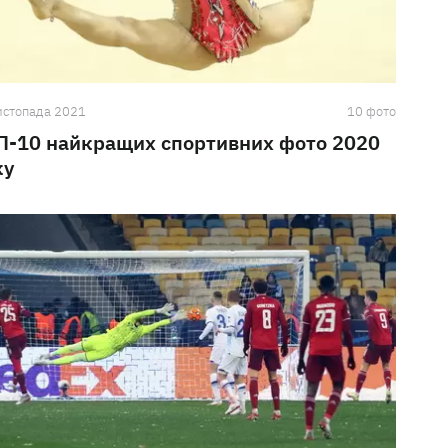
истопада 2021
10 фото
П-10 найкращих спортивних фото 2020
ку