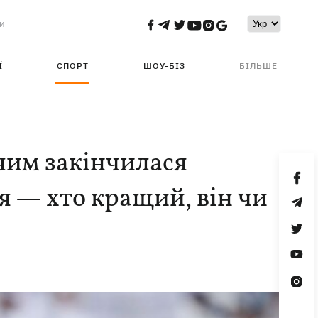
и
Ї
СПОРТ
ШОУ-БІЗ
БІЛЬШЕ
чим закінчилася
я — хто кращий, він чи