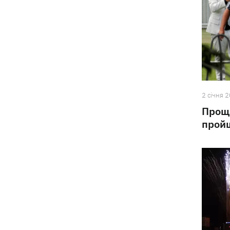
2 сiчня 
Проща
пройш