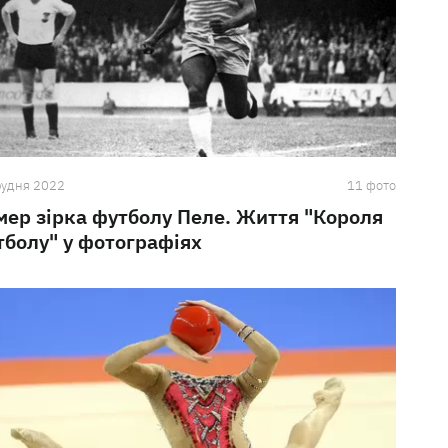
рудня 2022
11 фото
мер зірка футболу Пеле. Життя "Короля
тболу" у фотографіях