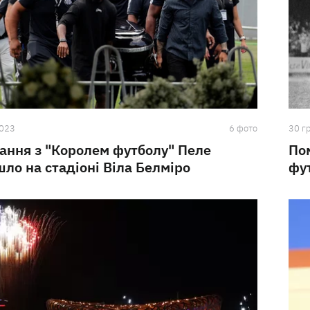
2023
6 фото
30 г
ння з "Королем футболу" Пеле
По
ло на стадіоні Віла Белміро
фу