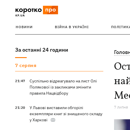
НОВИНИ
ВІЙНА В УКРАЇНІ
ПОЛІТИК
За останні 24 години
Голов
Ост
7 серпня
най
Суспільно відреагувало на лист Олі
21:47
Полякової із закликами змінити
Ме
правила Нацвідбору
7 липня
У Львові виставили обгорілі
21:20
екземпляри книг зі знищеного складу
у Харкові