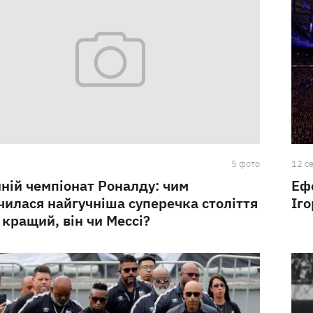
5 фото
12 с
ній чемпіонат Роналду: чим
Еф
чилася найгучніша суперечка століття
Іг
 кращий, він чи Мессі?