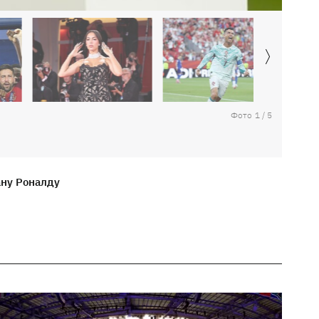
Фото
1
/
5
ану Роналду