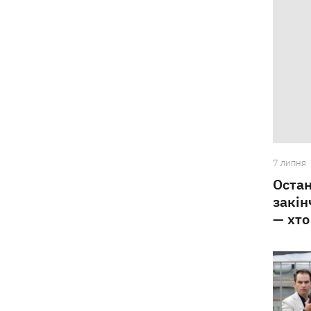
Навроцький у річницю свого
18:20
президентства пообіцяв підтримувати
Україну у боротьбі з РФ
7 липня
Остан
закін
— хто