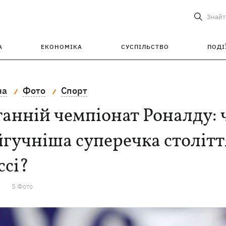
Знайт
А
ЕКОНОМІКА
СУСПІЛЬСТВО
ПОДІ
на
Фото
Спорт
анній чемпіонат Роналду: 
гучніша суперечка столітт
ссі?
5 Фото