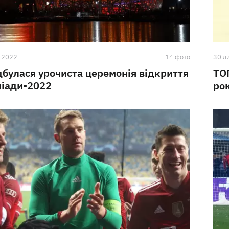
 2022
14 фото
30 л
дбулася урочиста церемонія відкриття
ТО
піади-2022
ро