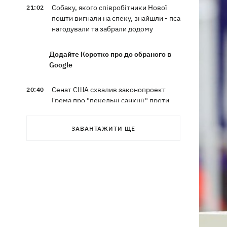
Собаку, якого співробітники Нової
21:02
пошти вигнали на спеку, знайшли - пса
нагодували та забрали додому
Додайте Коротко про до обраного в
Google
Сенат США схвалив законопроект
20:40
Грема про "пекельні санкції" проти
РФ
ЗАВАНТАЖИТИ ЩЕ
Зеленський вперше прибув до Сербії
20:14
та розповів про цілі візиту
У Львові запровадили карантинні
20:04
обмеження через виявлення сказу в
кота
Україна та Польща завершили
19:49