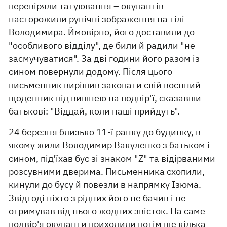
перевіряли татуювання – окупантів
насторожили рунічні зображення на тілі
Володимира. Ймовірно, його доставили до
"особливого відділу", де били й радили "не
засмучуватися". За дві години його разом із
сином повернули додому. Після цього
письменник вирішив закопати свій воєнний
щоденник під вишнею на подвір'ї, сказавши
батькові: "Віддай, коли наші прийдуть".
24 березня близько 11-ї ранку до будинку, в
якому жили Володимир Вакуленко з батьком і
сином, під'їхав бус зі знаком "Z" та відірваними
розсувними дверима. Письменника схопили,
кинули до бусу й повезли в напрямку Ізюма.
Звідтоді ніхто з рідних його не бачив і не
отримував від нього жодних звісток. На саме
подвір'я окупанти приходили потім ще кілька