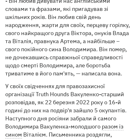
- Він любив дивувати нас англійськими
словами та фразами, які пригадував зі
шкільних років. Він любив свій день
народження, жарти для своїх, перцеву горілку,
свого найкращого друга Віктора, онуків Влада
та Віталія, правнука Артема, а найбільше –
свого покійного сина Володимира. Він помер,
не дочекавшись справжньої справедливості
щодо смерті Володимира, але боротьба
триватиме в його пам'ять, — написала вона.
У своїх свідченнях для правозахисної
організації Truth Hounds Вакуленко-старший
розповідав, як 22 березня 2022 року о 16-й
годині до них на подвір'я зайшло 5 окупантів.
Наступного дня росіяни забрали й самого
Володимира Вакуленка-молодшого
разом із
сином
Віталієм. Письменника роздягли,