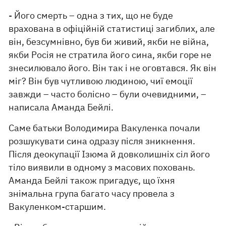
- Його смерть – одна з тих, що не буде
врахована в офіційній статистиці загиблих, але
він, безсумнівно, був би живий, якби не війна,
якби Росія не стратила його сина, якби горе не
знесилювало його. Він так і не оговтався. Як він
міг? Він був чутливою людиною, чиї емоції
завжди – часто болісно – були очевидними, –
написала Аманда Бейлі.
Саме батьки Володимира Вакуленка почали
розшукувати сина одразу після зникнення.
Після деокупації Ізюма й довколишніх сіл його
тіло виявили в одному з масових поховань.
Аманда Бейлі також пригадує, що їхня
знімальна група багато часу провела з
Вакуленком-старшим.