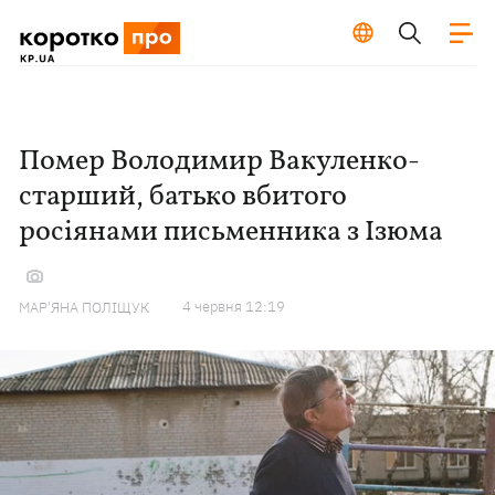
Помер Володимир Вакуленко-
старший, батько вбитого
росіянами письменника з Ізюма
4 червня 12:19
МАР'ЯНА ПОЛІЩУК