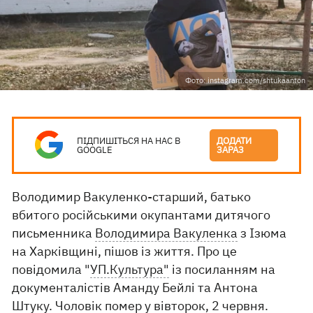
Фото: instagram.com/shtukaanton
ПІДПИШІТЬСЯ НА НАС В
ДОДАТИ
GOOGLE
ЗАРАЗ
Володимир Вакуленко-старший, батько
вбитого російськими окупантами дитячого
письменника
Володимира Вакуленка
з Ізюма
на Харківщині, пішов із життя. Про це
повідомила "
УП.Культура"
із посиланням на
документалістів Аманду Бейлі та Антона
Штуку. Чоловік помер у вівторок, 2 червня.