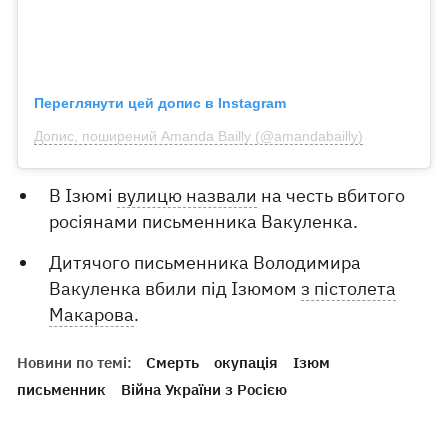
Переглянути цей допис в Instagram
Допис, поширений Amanda Bailly (@amandabailly)
В Ізюмі
вулицю назвали
на честь вбитого
росіянами письменника Вакуленка.
Дитячого письменника Володимира
Вакуленка вбили під Ізюмом
з пістолета
Макарова
.
Новини по темі:
Смерть
окупація
Ізюм
письменник
Війна України з Росією