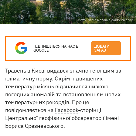
Фото: Nadin Nandin з сайту Pixabay
ПІДПИШІТЬСЯ НА НАС В
ДОДАТИ
GOOGLE
ЗАРАЗ
Травень в Києві видався значно теплішим за
кліматичну норму. Окрім підвищених
температур місяць відзначився низкою
погодних аномалій та встановленням нових
температурних рекордів
. Про це
повідомляється на
Facebook
-сторінці
Центральної геофізичної обсерваторії імені
Бориса Срезневського.