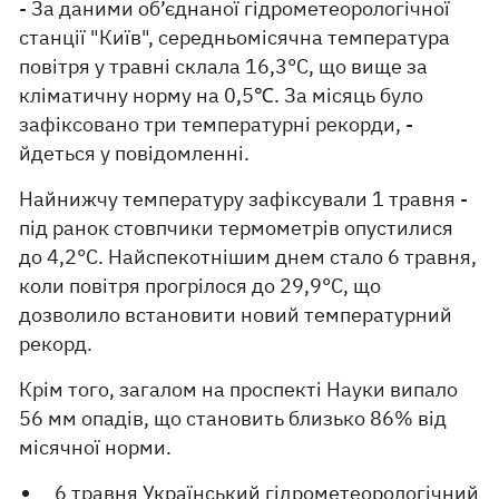
- За даними об’єднаної гідрометеорологічної
станції "Київ", середньомісячна температура
повітря у травні склала 16,3°С, що вище за
кліматичну норму на 0,5℃. За місяць було
зафіксовано три температурні рекорди, -
йдеться у повідомленні.
Найнижчу температуру зафіксували 1 травня -
під ранок стовпчики термометрів опустилися
до 4,2°С. Найспекотнішим днем стало 6 травня,
коли повітря прогрілося до 29,9°С, що
дозволило встановити новий температурний
рекорд.
Крім того, загалом на проспекті Науки випало
56 мм опадів, що становить близько 86% від
місячної норми.
6 травня Український гідрометеорологічний