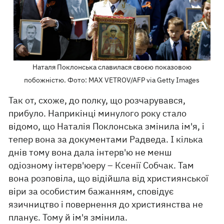
Наталя Поклонська славилася своєю показовою
побожністю. Фото: MAX VETROV/AFP via Getty Images
Так от, схоже, до полку, що розчарувався,
прибуло. Наприкінці минулого року стало
відомо, що Наталія Поклонська змінила ім'я, і
тепер вона за документами Радведа. І кілька
днів тому вона дала інтерв'ю не менш
одіозному інтерв'юеру – Ксенії Собчак. Там
вона розповіла, що відійшла від християнської
віри за особистим бажанням, сповідує
язичництво і повернення до християнства не
планує. Тому й ім'я змінила.