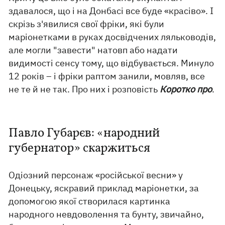
здавалося, що і на Донбасі все буде «красіво». І
скрізь з'явилися свої фріки, які були
маріонетками в руках досвідчених ляльководів,
але могли "завести" натовп або надати
видимості сенсу тому, що відбувається. Минуло
12 років – і фріки раптом занили, мовляв, все
не те й не так. Про них і розповість
Коротко про
.
Павло Губарєв: «народний
губернатор» скаржиться
Одіозний персонаж «російської весни» у
Донецьку, яскравий приклад маріонетки, за
допомогою якої створилася картинка
народного невдоволення та бунту, звичайно,