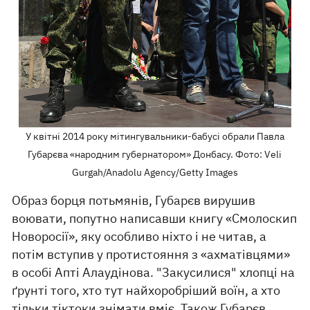
У квітні 2014 року мітингувальники-бабусі обрали Павла
Губарєва «народним губернатором» Донбасу. Фото: Veli
Gurgah/Anadolu Agency/Getty Images
Образ борця потьмянів, Губарєв вирушив
воювати, попутно написавши книгу «Смолоскип
Новоросії», яку особливо ніхто і не читав, а
потім вступив у протистояння з «ахматівцями»
в особі Апті Алаудінова. "Закусилися" хлопці на
ґрунті того, хто тут найхоробріший воїн, а хто
тільки тіктоки знімати вміє. Також Губарєв