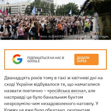
Фото: ALEXANDER KHUDOTEPLY/AFP via Getty Images
ПІДПИШІТЬСЯ НА НАС В
ДОДАТИ
GOOGLE
ЗАРАЗ
Дванадцять років тому в такі ж квітневі дні на
сході України відбувалося те, що намагалися
назвати поетично – «
російська весна
», але
насправді це було банальним бунтом
незрозуміло чим незадоволеного натовпу. У
Криму це вже було обкатано, окупантам