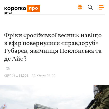
Фріки «російської весни»: навіщо
в ефір повернулися «правдоруб»
Губарєв, язичниця Поклонська та
де Айо?
11 квiтня 08:00
СЕРГІЙ ШВЕДОВ