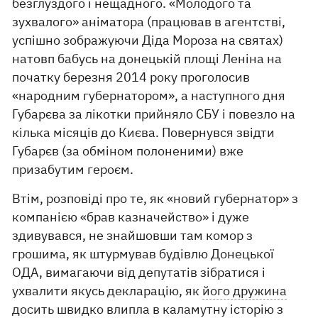
безглуздого і нещадного. «Молодого та
зухвалого» аніматора (працював в агентстві,
успішно зображуючи Діда Мороза на святах)
натовп бабусь на донецькій площі Леніна на
початку березня 2014 року проголосив
«народним губернатором», а наступного дня
Губарєва за лікотки прийняло СБУ і повезло на
кілька місяців до Києва. Повернувся звідти
Губарєв (за обміном полоненими) вже
призабутим героєм.
Втім, розповіді про те, як «новий губернатор» з
компанією «брав казначейство» і дуже
здивувався, не знайшовши там комор з
грошима, як штурмував будівлю Донецької
ОДА, вимагаючи від депутатів зібратися і
ухвалити якусь декларацію, як
його дружина
досить швидко влипла в каламутну історію з