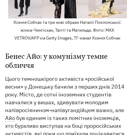
Ксенія Собчак та три нові образи Наталії Поклонської:
жінка-Чингісхан, Твіггі та Матильда. Фото: MAX
VETROV/AFP via Getty Images, ТГ-канал Ксенія Собчак
Бенес Айо: у комунізму темне
обличчя
Цього темношкірого активіста «російської
весни» у Донецьку бачили з перших днів 2014
року. Місто, де сотні іноземних студентів
навчалися у вишах, здивувати молодим
напівросіянином-напівугандійцем важко, але
Айо
був єдиним із таких помітних іноземців,
хто бурхливо виступав на боці проросійських
активістів, які поки що приїхали поцікавитися,