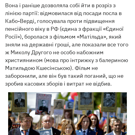
Вона і раніше дозволяла собі йти в розріз з
лінією партії: відмовилася від посади посла в
Кабо-Верді, голосувала проти підвищення
пенсійного віку в РФ (єдина з фракції «Єдиної
Росії»), боролася з фільмом «Матільда», який
зняли на державні гроші, але показали все того
ж Миколу Другого не особо набожним
християнином (мова про інтрижку з балериною
Матильдою Кшесінською). Фільм не
заборонили, але він був такий поганий, що не
зробив касових зборів і витрат не відбив.