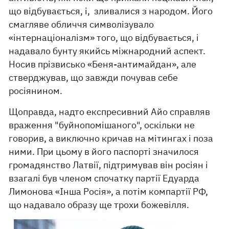
що відбувається, і, зливалися з народом. Його
смагляве обличчя символізувало
«інтернаціоналізм» того, що відбувається, і
надавало бунту якийсь міжнародний аспект.
Носив прізвисько «Беня-антимайдан», але
стверджував, що завжди почував себе
росіянином.
Щоправда, надто експресивний Айо справляв
враження "буйнопомішаного", оскільки не
говорив, а виключно кричав на мітингах і поза
ними. При цьому в його паспорті значилося
громадянство Латвії, підтримував він росіян і
взагалі був членом спочатку партії Едуарда
Лимонова «Інша Росія», а потім компартії РФ,
що надавало образу ще трохи божевілля.