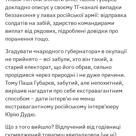
докладно описує у своєму ТГ-каналі випадки
беззаконня у лавах російської армії: відправка
солдатів на забій, здирство командирами
виплат від рядових, підроблені довідки про
поранення тощо.
Згадувати «народного губернатора» в окупації
не прийнято – всі забули, хто він такий, а
старий електорат, що його обрав, сильно
прорідився через природні і не дуже причини.
Тому Паша Губарєв, забутий, але непохитний,
вирішив нагадати про себе екстравагантним
способом – дати інтерв'ю не менш
екстравагантному російському інтерв'юеру
Юрію Дудю.
Що з того вийшло? Відлучений від годівниці
скривджений товариш «випадково» (чи ні)