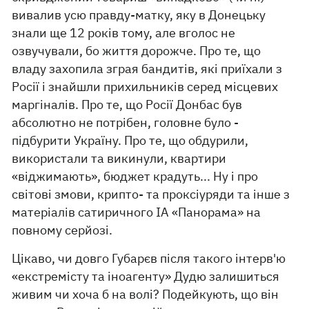
вивалив усю правду-матку, яку в Донецьку
знали ще 12 років тому, але вголос не
озвучували, бо життя дорожче. Про те, що
владу захопила зграя бандитів, які приїхали з
Росії і знайшли прихильників серед місцевих
маргіналів. Про те, що Росії Донбас був
абсолютно не потрібен, головне було -
підбурити Україну. Про те, що обдурили,
використали та викинули, квартири
«віджимають», бюджет крадуть... Ну і про
світові змови, крипто- та проксіуряди та інше з
матеріалів сатиричного ІА «Панорама» на
повному серйозі.
Цікаво, чи довго Губарєв після такого інтерв'ю
«екстремісту та іноагенту» Дудю залишиться
живим чи хоча б на волі? Подейкують, що він