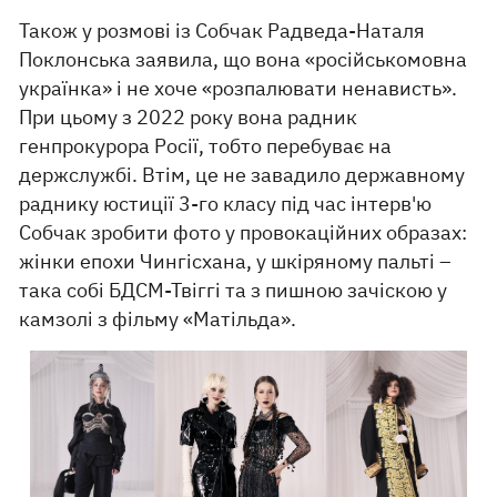
Також у розмові із Собчак Радведа-Наталя
Поклонська заявила, що вона «російськомовна
українка» і не хоче «розпалювати ненависть».
При цьому з 2022 року вона радник
генпрокурора Росії, тобто перебуває на
держслужбі. Втім, це не завадило державному
раднику юстиції 3-го класу під час інтерв'ю
Собчак зробити фото у провокаційних образах:
жінки епохи Чингісхана, у шкіряному пальті –
така собі БДСМ-Твіггі та з пишною зачіскою у
камзолі з фільму «Матільда».