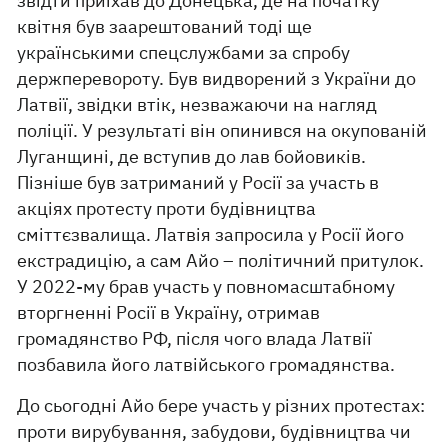
звідти приїхав до Донецька, де на початку
квітня був заарештований тоді ще
українськими спецслужбами за спробу
держперевороту. Був видворений з України до
Латвії, звідки втік, незважаючи на нагляд
поліції. У результаті він опинився на окупованій
Луганщині, де вступив до лав бойовиків.
Пізніше був затриманий у Росії за участь в
акціях протесту проти будівництва
сміттєзвалища. Латвія запросила у Росії його
екстрадицію, а сам Айо – політичний притулок.
У 2022-му брав участь у повномасштабному
вторгненні Росії в Україну, отримав
громадянство РФ, після чого влада Латвії
позбавила його латвійського громадянства.
До сьогодні Айо бере участь у різних протестах:
проти вирубування, забудови, будівництва чи