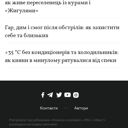
як живе переселенець із курами і
«Жигулями»
Гар, дим і смог після обстрілів: як захистити
себе та близьких
+35 °C без кондиціонерів та холодильників:
як кияни в минулому рятувалися від спеки
Контакти
Автори
Матеріали під рубриками «Новини компанії», «PR» і «Факт»
розміщені на правах реклами