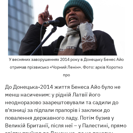
У весняних заворушеннях 2014 року в Донецьку Бенес Айо
отримав прізвисько «Чорний Ленін». Фото: архів Коротко
про
До Донецька-2014 життя Бенеса Айо було не
менш насиченим: у рідній Латвії його
неодноразово заарештовували та садили до
в'язниці за підпали прапорів і заклики до
повалення державного ладу. Потім бузив у
Великій Британії, після неї – у Палестині, прямо