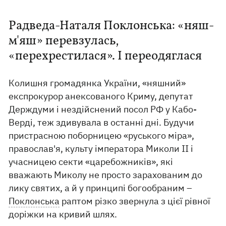
Радведа-Наталя Поклонська: «няш-
м'яш» перевзулась,
«перехрестилася». І переодяглася
Колишня громадянка України, «няшний»
експрокурор анексованого Криму, депутат
Держдуми і нездійснений посол РФ у Кабо-
Верді, теж здивувала в останні дні. Будучи
пристрасною поборницею «руського міра»,
православ'я, культу імператора Миколи II і
учасницею секти «царебожників», які
вважають Миколу не просто зарахованим до
лику святих, а й у принципі богообраним –
Поклонська
раптом різко звернула з цієї рівної
доріжки на кривий шлях.