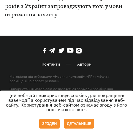
років з України запроваджують нові умови
отримання захисту
Контакти
Автори
Матеріали під рубриками «Новини компанії», «PR» і «Факт»
розміщені на правах реклами
Використання матеріалів дозволяється за умови розміщення
активного гіперпосилання на KP.UA в першому абзаці.
Цей веб-сайт використовує cookies для покращення
взаємодії з користувачем під час відвідування веб-
© ТОВ «ЮЛАВ МЕДІА» 2026. Всі права захищені.
сайту. Користування веб-сайтом означає згоду з його
ПОЛІТИКОЮ COOKIES
Дизайн
ЗГОДЕН
ДЕТАЛЬНІШЕ