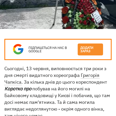
Фото: KP.UA
ПІДПИШІТЬСЯ НА НАС В
ДОДАТИ
GOOGLE
ЗАРАЗ
Сьогодні, 13 червня, виповнюється три роки з
дня смерті видатного хореографа
Григорія
Чапкіса
. За кілька днів до цього кореспондент
Коротко про
побував на його могилі на
Байковому кладовищі у Києві і побачив, що там
досі немає пам'ятника. Та й сама могила
виглядає недоглянутою - окрім одного вінка,
там нічого немає.