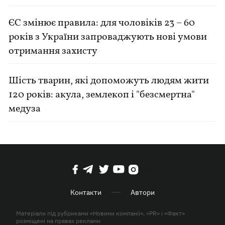
ЄС змінює правила: для чоловіків 23 – 60
років з України запроваджують нові умови
отримання захисту
Шість тварин, які допоможуть людям жити
120 років: акула, землекоп і "безсмертна"
медуза
Контакти
Автори
Матеріали під рубриками «Новини компанії», «PR» і «Факт»
розміщені на правах реклами