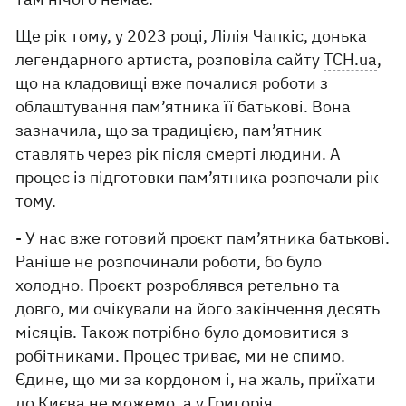
Ще рік тому, у 2023 році, Лілія Чапкіс, донька
легендарного артиста, розповіла сайту
ТСН.ua
,
що на кладовищі вже почалися роботи з
облаштування пам’ятника її батькові. Вона
зазначила, що за традицією, пам’ятник
ставлять через рік після смерті людини. А
процес із підготовки пам’ятника розпочали рік
тому.
- У нас вже готовий проєкт пам’ятника батькові.
Раніше не розпочинали роботи, бо було
холодно. Проєкт розроблявся ретельно та
довго, ми очікували на його закінчення десять
місяців. Також потрібно було домовитися з
робітниками. Процес триває, ми не спимо.
Єдине, що ми за кордоном і, на жаль, приїхати
до Києва не можемо, а у Григорія