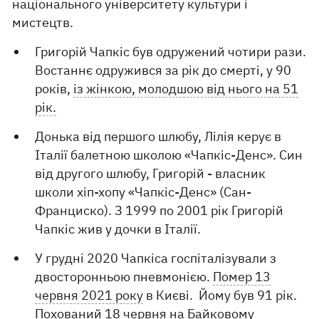
національного університету культури і
мистецтв.
Григорій Чапкіс був одружений чотири рази.
Востаннє одружився за рік до смерті, у 90
років,
із жінкою, молодшою від нього на 51
рік.
Донька від першого шлюбу, Лілія керує в
Італії балетною школою «Чапкіс-Денс». Син
від другого шлюбу, Григорій - власник
школи хіп-хопу «Чапкіс-Денс» (Сан-
Франциско). З 1999 по 2001 рік Григорій
Чапкіс жив у дочки в Італії.
У грудні 2020 Чапкіса госпіталізували з
двосторонньою пневмонією.
Помер 13
червня 2021 року
в Києві. Йому був 91 рік.
Похований 18 червня на Байковому