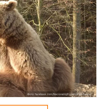
Фото: facebook.com/NacionalnijPrirodnijParkSynevir