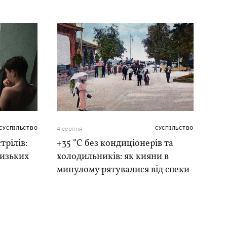
СУСПІЛЬСТВО
4 серпня
СУСПІЛЬСТВО
трілів:
+35 °C без кондиціонерів та
лизьких
холодильників: як кияни в
минулому рятувалися від спеки