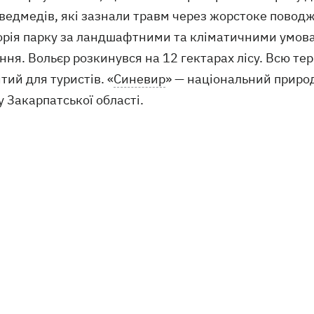
 ведмедів, які зазнали травм через жорстоке повод
орія парку за ландшафтними та кліматичними умова
ання. Вольєр розкинувся на 12 гектарах лісу. Всю 
тий для туристів. «
Синевир
» — національний приро
 Закарпатської області.