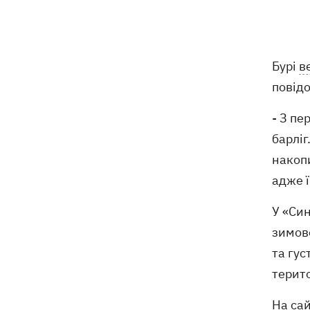
серпня зросла
На Миколаївщині під час купання у
12:54
морі підірвався 45-річний чоловік
Бурі
в
повід
Росіяни вводять у оману власне
12:49
керівництво - речник Об’єднаних сил
спростував заяви про Білий Колодязь
- З пе
барліг
Наталя Могилевська вперше стане
12:47
накопи
тренеркою дорослого "Голосу"
адже ї
Україна успішно протестувала власну
12:18
У «Син
балістику – експерт розповів, про яку
саме ракету йдеться
зимово
та гус
терит
На сай