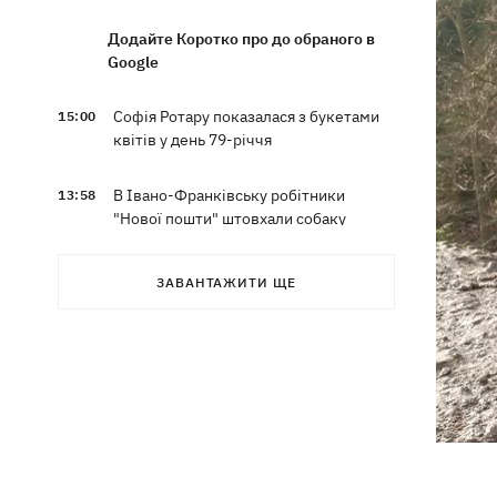
Додайте Коротко про до обраного в
Google
Софія Ротару показалася з букетами
15:00
квітів у день 79-річчя
В Івано-Франківську робітники
13:58
"Нової пошти" штовхали собаку
шваброю, - реакція компанії
ЗАВАНТАЖИТИ ЩЕ
Відомий український бренд потрапив
13:33
у скандал через рекламу з
«малоросом» в новій колекції
Наталка Денисенко стала
13:30
співведучою "Холостяка"
Кількість жертв атаки на Київ 5
13:26