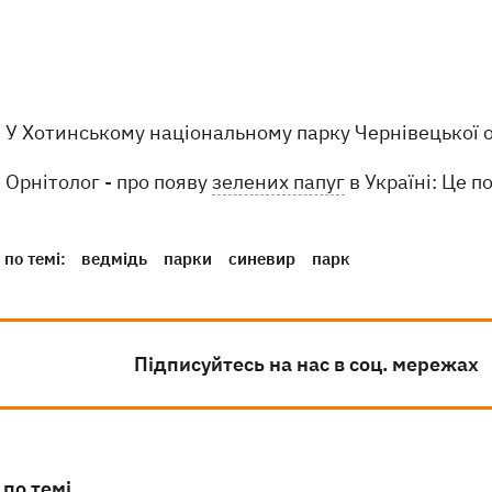
У Хотинському національному парку Чернівецької о
Орнітолог - про появу
зелених папуг
в Україні: Це 
по темі:
ведмідь
парки
синевир
парк
Підписуйтесь на нас в соц. мережах
 по темі