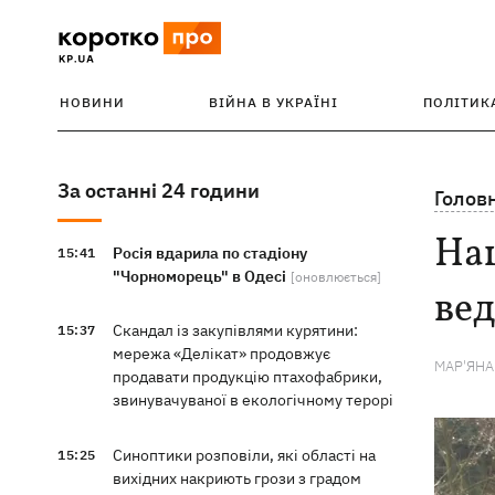
НОВИНИ
ВІЙНА В УКРАЇНІ
ПОЛІТИК
За останні 24 години
Голов
На
Росія вдарила по стадіону
15:41
"Чорноморець" в Одесі
[оновлюється]
вед
Скандал із закупівлями курятини:
15:37
мережа «Делікат» продовжує
МАР'ЯН
продавати продукцію птахофабрики,
звинувачуваної в екологічному терорі
Синоптики розповіли, які області на
15:25
вихідних накриють грози з градом