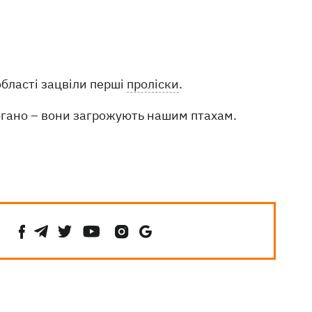
бласті зацвіли перші
проліски
.
погано – вони загрожують нашим птахам.