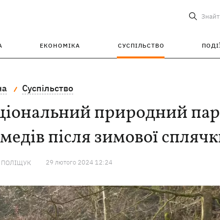
Знайт
А
ЕКОНОМІКА
СУСПІЛЬСТВО
ПОДІ
на
Суспільство
ціональний природний парк
медів після зимової спляч
29 лютого 2024 12:24
А ПОЛІЩУК