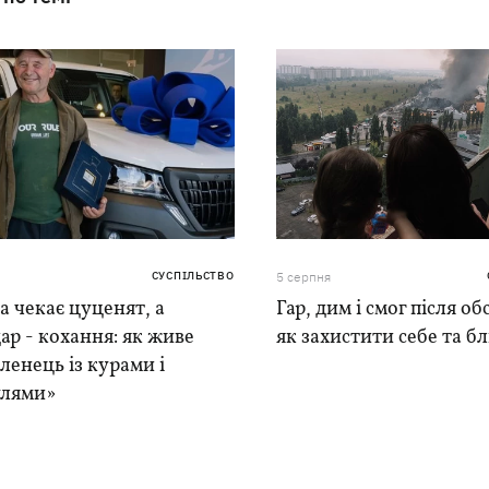
СУСПІЛЬСТВО
5 серпня
 чекає цуценят, а
Гар, дим і смог після обс
ар - кохання: як живе
як захистити себе та б
ленець із курами і
лями»