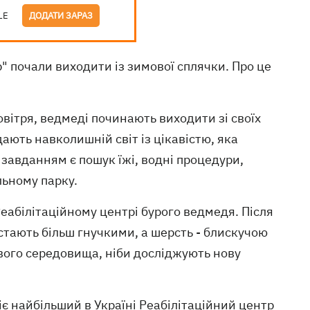
LE
ДОДАТИ ЗАРАЗ
 почали виходити із зимової сплячки. Про це
вітря, ведмеді починають виходити зі своїх
ають навколишній світ із цікавістю, яка
завданням є пошук їжі, водні процедури,
льному парку.
еабілітаційному центрі бурого ведмедя. Після
 стають більш гнучкими, а шерсть - блискучою
свого середовища, ніби досліджують нову
діє найбільший в Україні Реабілітаційний центр