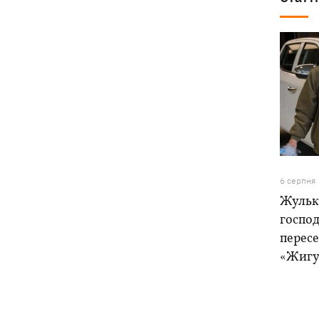
6 серпня
Жулька
господ
пересе
«Жигу