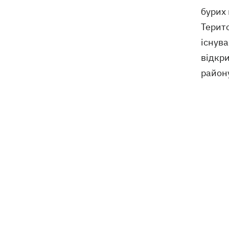
бурих
Терит
існув
відкри
району