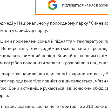
ПІДПИШІТЬСЯ НА НАС В GOOG
едмеді
у Національному природному парку "Синевир"
омили у
фейсбуці
парку.
ршими променями сонця й підняттям температури по
. Вони розтягуються, здіймаються на лапи та розгляд
чилася за зимовий період. Звичайно, першим їхнім 
м потрібно поповнити запаси, - розповіли в націона
евирі» зазначили, що клишоногі тварини живуть у Р
го періоду їхнє тіло повністю відновлюється, м'язи
тою. Вони активніше рухаються, здійснюючи обхід 
орію.
ті парку сказано, що на його території з 2011 року 