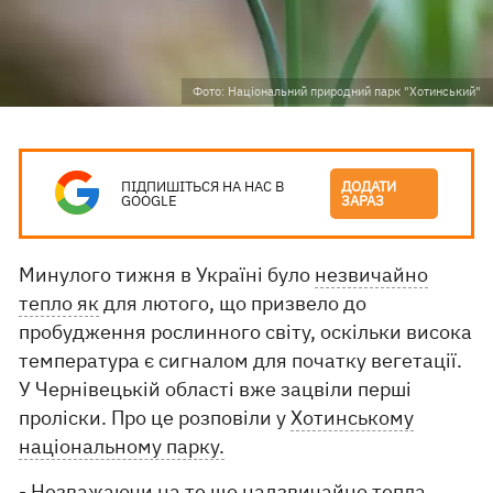
Фото: Національний природний парк "Хотинський"
ПІДПИШІТЬСЯ НА НАС В
ДОДАТИ
GOOGLE
ЗАРАЗ
Минулого тижня в Україні було
незвичайно
тепло як
для лютого, що призвело до
пробудження рослинного світу, оскільки висока
температура є сигналом для початку вегетації.
У Чернівецькій області вже зацвіли перші
проліски. Про це розповіли у
Хотинському
національному парку.
- Незважаючи на те що надзвичайно тепла