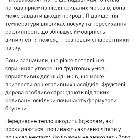
погода приємна після тривалих морозів, вона
може завдати шкоди природі. Підвищення
температури викликає посуху та пересихання
рослинності, що збільшує ймовірність
виникнення пожеж, – розповіли співробітники
парку.
Вони зазначили, що різке потепління
спричиняє утворення ґрунтових умов,
сприятливих для шкідників, що може
призвести до негативних наслідків. Фруктові
дерева особливо страждають від таких
коливань, оскільки починають формувати
бруньки.
Передчасне тепло шкодить бджолам, які
прокидаються і починають активно літати у
пошуках нектару. Якщо вони не знаходять його,