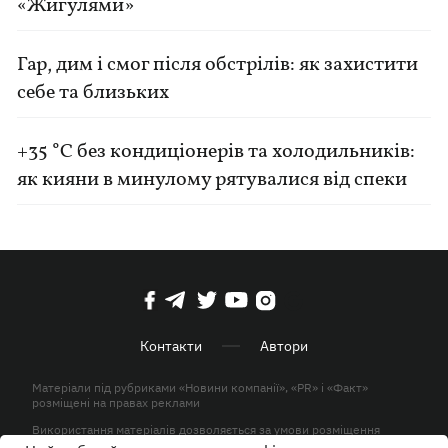
«Жигулями»
Гар, дим і смог після обстрілів: як захистити
себе та близьких
+35 °C без кондиціонерів та холодильників:
як кияни в минулому рятувалися від спеки
Контакти
Автори
Матеріали під рубриками «Новини компанії», «PR» і «Факт»
розміщені на правах реклами
Використання матеріалів дозволяється за умови розміщення
активного гіперпосилання на KP.UA в першому абзаці.